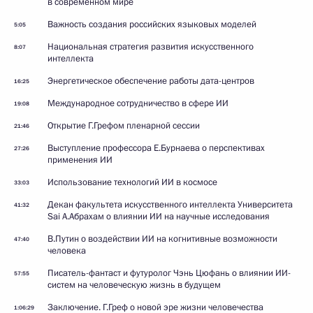
в современном мире
Важность создания российских языковых моделей
5:05
Национальная стратегия развития искусственного
8:07
интеллекта
Энергетическое обеспечение работы дата-центров
16:25
Международное сотрудничество в сфере ИИ
19:08
Открытие Г.Грефом пленарной сессии
21:46
Выступление профессора Е.Бурнаева о перспективах
27:26
применения ИИ
Использование технологий ИИ в космосе
33:03
Декан факультета искусственного интеллекта Университета
41:32
Sai А.Абрахам о влиянии ИИ на научные исследования
В.Путин о воздействии ИИ на когнитивные возможности
47:40
человека
Писатель-фантаст и футуролог Чэнь Цюфань о влиянии ИИ-
57:55
систем на человеческую жизнь в будущем
Заключение. Г.Греф о новой эре жизни человечества
1:06:29