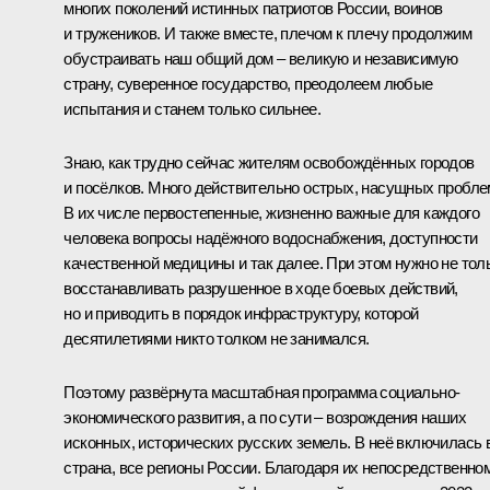
многих поколений истинных патриотов России, воинов
и тружеников. И также вместе, плечом к плечу продолжим
обустраивать наш общий дом – великую и независимую
страну, суверенное государство, преодолеем любые
испытания и станем только сильнее.
Знаю, как трудно сейчас жителям освобождённых городов
и посёлков. Много действительно острых, насущных пробле
В их числе первостепенные, жизненно важные для каждого
человека вопросы надёжного водоснабжения, доступности
качественной медицины и так далее. При этом нужно не тол
восстанавливать разрушенное в ходе боевых действий,
но и приводить в порядок инфраструктуру, которой
десятилетиями никто толком не занимался.
Поэтому развёрнута масштабная программа социально-
экономического развития, а по сути – возрождения наших
исконных, исторических русских земель. В неё включилась 
страна, все регионы России. Благодаря их непосредственно