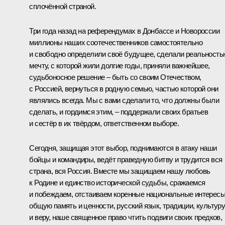
сплочённой страной.
Три года назад на референдумах в Донбассе и Новороссии
миллионы наших соотечественников самостоятельно
и свободно определили своё будущее, сделали реальность
мечту, с которой жили долгие годы, приняли важнейшее,
судьбоносное решение – быть со своим Отечеством,
с Россией, вернуться в родную семью, частью которой они
являлись всегда. Мы с вами сделали то, что должны были
сделать, и гордимся этим, – поддержали своих братьев
и сестёр в их твёрдом, ответственном выборе.
Сегодня, защищая этот выбор, поднимаются в атаку наши
бойцы и командиры, ведёт праведную битву и трудится вся
страна, вся Россия. Вместе мы защищаем нашу любовь
к Родине и единство исторической судьбы, сражаемся
и побеждаем, отстаиваем коренные национальные интересы
общую память и ценности, русский язык, традиции, культур
и веру, наше священное право чтить подвиги своих предков,