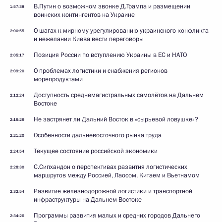
В.Путин о возможном звонке Д.Трампа и размещении
1:57:38
воинских контингентов на Украине
О шагах к мирному урегулированию украинского конфликта
2:00:55
и нежелании Киева вести переговоры
Позиция России по вступлению Украины в ЕС и НАТО
2:05:17
О проблемах логистики и снабжения регионов
2:09:20
морепродуктами
Доступность среднемагистральных самолётов на Дальнем
2:12:24
Востоке
Не застрянет ли Дальний Восток в «сырьевой ловушке»?
2:16:29
Особенности дальневосточного рынка труда
2:21:20
Текущее состояние российской экономики
2:24:54
С.Сипхандон о перспективах развития логистических
2:28:30
маршрутов между Россией, Лаосом, Китаем и Вьетнамом
Развитие железнодорожной логистики и транспортной
2:32:54
инфраструктуры на Дальнем Востоке
Программы развития малых и средних городов Дальнего
2:34:26