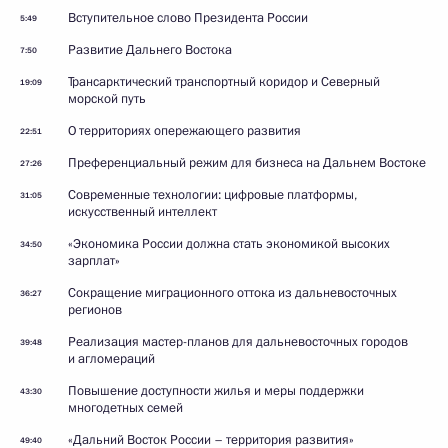
Вступительное слово Президента России
5:49
Развитие Дальнего Востока
7:50
Трансарктический транспортный коридор и Северный
19:09
морской путь
О территориях опережающего развития
22:51
Преференциальный режим для бизнеса на Дальнем Востоке
27:26
Современные технологии: цифровые платформы,
31:05
искусственный интеллект
«Экономика России должна стать экономикой высоких
34:50
зарплат»
Сокращение миграционного оттока из дальневосточных
36:27
регионов
Реализация мастер-планов для дальневосточных городов
39:48
и агломераций
Повышение доступности жилья и меры поддержки
43:30
многодетных семей
«Дальний Восток России – территория развития»
49:40