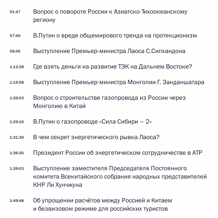
Вопрос о повороте России к Азиатско-Тихоокеанскому
51:47
региону
В.Путин о вреде общемирового тренда на протекционизм
57:49
Выступление Премьер-министра Лаоса С.Сипхандона
59:45
Где взять деньги на развитие ТЭК на Дальнем Востоке?
1:12:28
Выступление Премьер-министра Монголии Г. Занданшатара
1:16:58
Вопрос о строительстве газопровода из России через
1:26:03
Монголию в Китай
В.Путин о газопроводе «Сила Сибири – 2»
1:29:16
В чем секрет энергетического рывка Лаоса?
1:31:39
Президент России об энергетическом сотрудничестве в АТР
1:36:30
Выступление заместителя Председателя Постоянного
1:39:03
комитета Всекитайского собрания народных представителей
КНР Ли Хунчжуна
Об упрощении расчётов между Россией и Китаем
1:49:48
и безвизовом режиме для российских туристов