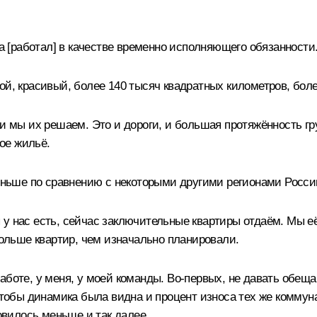
да [работал] в качестве временно исполняющего обязанности
ой, красивый, более 140 тысяч квадратных километров, боле
 и мы их решаем. Это и дороги, и большая протяжённость г
ное жильё.
меньше по сравнению с некоторыми другими регионами Росси
 у нас есть, сейчас заключительные квартиры отдаём. Мы 
больше квартир, чем изначально планировали.
аботе, у меня, у моей команды. Во-первых, не давать обеща
, чтобы динамика была видна и процент износа тех же комм
новилось меньше и так далее.