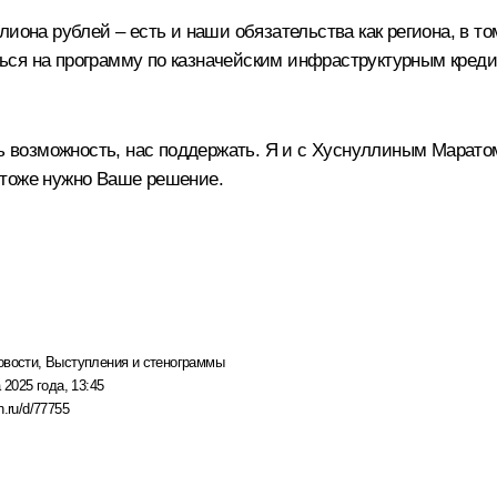
лиона рублей – есть и наши обязательства как региона, в т
ься на программу по казначейским инфраструктурным кред
сть возможность, нас поддержать. Я и с Хуснуллиным Марат
 тоже нужно Ваше решение.
овости
,
Выступления и стенограммы
 2025 года, 13:45
n.ru/d/77755