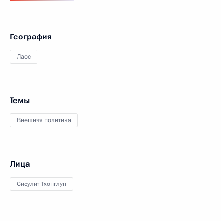
География
Лаос
Темы
Внешняя политика
Лица
Сисулит Тхонглун