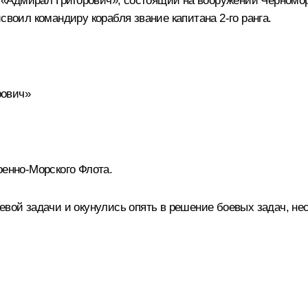
Адмирал Григорович», состоящий на вооружении Черноморс
своил командиру корабля звание капитана 2-го ранга.
рович»
оенно-Морского Флота.
евой задачи и окунулись опять в решение боевых задач, не