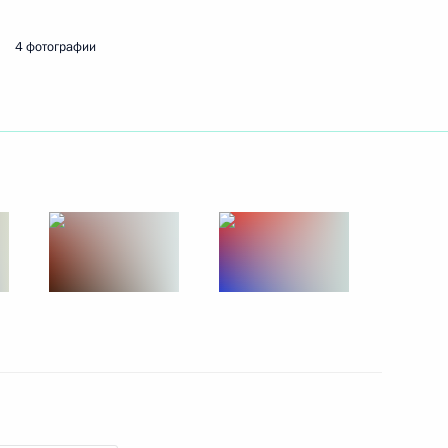
4 фотографии
т
11
6м
орского технического
19
орм»
10
9м