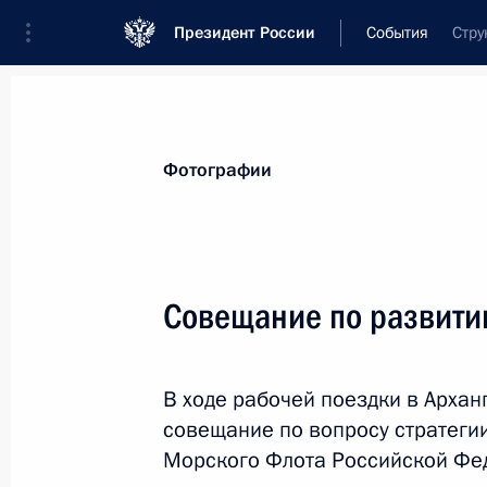
Президент России
События
Стру
Президент
Администрация
Государст
Новости
Стенограммы
Поездки
Те
Фотографии
Показа
Совещание по развити
Встреча с губернатором Ставропо
Владимировым
В ходе рабочей поездки в Архан
28 июля 2025 года, 13:55
Москва, Кремль
совещание по вопросу стратеги
Морского Флота Российской Фе