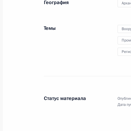
География
Архан
Видеообращение в честь Дня Воен
27 июля 2025 года, 00:00
Темы
Воор
Пром
25 июля 2025 года, пятница
Реги
Встреча с Председателем Совета 
Матвиенко
25 июля 2025 года, 17:30
Москва, Кремль
Статус материала
Опублик
Совещание с постоянными членами
Дата пу
25 июля 2025 года, 16:00
Москва, Кремль