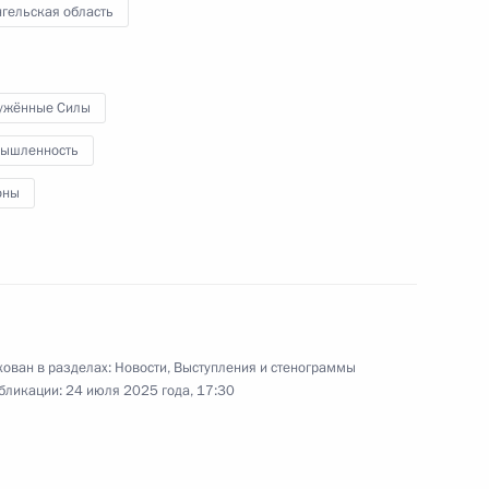
гельская область
но-Морского Флота
1
4м
ужённые Силы
ышленность
оны
Федерации Валентиной
4
ован в разделах:
Новости
,
Выступления и стенограммы
 Совета Безопасности
2
бликации:
24 июля 2025 года, 17:30