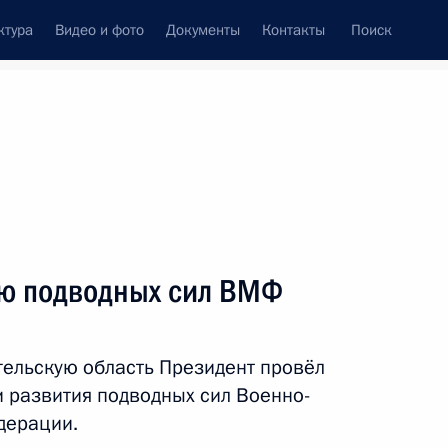
ктура
Видео и фото
Документы
Контакты
Поиск
венный Совет
Совет Безопасности
Комиссии и советы
леграммы
Сведения о Президенте
июль, 2025
ть следующие материалы
ю подводных сил ВМФ
льского края Владимиром
5
гельскую область Президент провёл
и развития подводных сил Военно-
дерации.