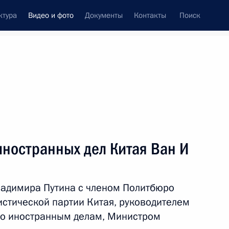
ктура
Видео и фото
Документы
Контакты
Поиск
си
ия, встречи
Встречи со СМИ
апрель, 2025
ть следующие материалы
иностранных дел Китая Ван И
Совещание с членами
ладимира Путина с членом Политбюро
Правительства и открытие
стической партии Китая, руководителем
объектов лесопромышленного
о иностранным делам, Министром
комплекса