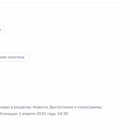
Арктической зоны и Арктического
р
транспортного коридора
й
27 марта 2025 года
Видео, 5 мин.
няя политика
ован в разделах:
Новости
,
Выступления и стенограммы
бликации:
1 апреля 2025 года, 16:30