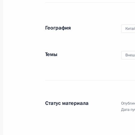
атомный подводный крейсе
«Архангельск»
География
Кита
27 марта 2025 года
Видео, 36 мин.
Темы
Внеш
Статус материала
Опублик
Дата пу