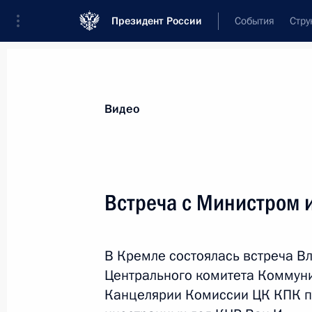
Президент России
События
Стру
Видеозаписи
Фотографии
Аудиозапи
Все материалы
Выступления
Совещан
Видео
Показа
Встреча с Министром 
Заседание Президиума
В Кремле состоялась встреча В
Госсовета по вопросу
Центрального комитета Коммуни
развития инфраструктуры
Канцелярии Комиссии ЦК КПК п