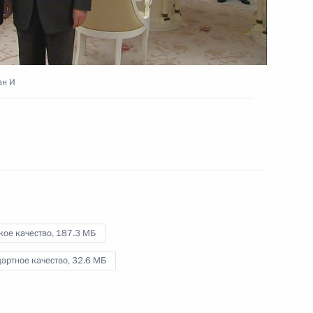
И
1 апреля 2025 года
Видео, 6 мин.
ан И
кое качество,
187.3 МБ
артное качество,
32.6 МБ
Совещание по вопросам развития