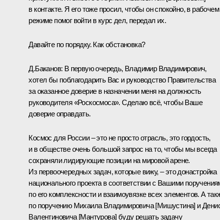
в контакте. Я его тоже просил, чтобы он спокойно, в рабочем
режиме помог войти в курс дел, передал их.
Давайте по порядку. Как обстановка?
Д.Баканов
:
В первую очередь, Владимир Владимирович,
хотел бы поблагодарить Вас и руководство Правительства
за оказанное доверие в назначении меня на должность
руководителя «Роскосмоса». Сделаю всё, чтобы Ваше
доверие оправдать.
Космос для России – это не просто отрасль, это гордость,
и в обществе очень большой запрос на то, чтобы мы всегда
сохраняли лидирующие позиции на мировой арене.
Из первоочередных задач, которые вижу, – это донастройка
национального проекта в соответствии с Вашими поручения
по его комплексности и взаимоувязке всех элементов. А так
по поручению
Михаила Владимировича [Мишустина]
и
Дени
Валентиновича [Мантурова]
буду решать задачу