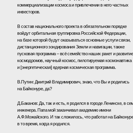
коммерциализации космоса и привлечении в него частных
инвесторов.
В состав национального проекта в обязательном порядке
войдут орбитальная группировка Российской Федерации,
на базе которой будут оказываться основные услуги связи,
дистанционного зондирования Земли и навигации, также
пусковая программа – всё семейство наших ракет и развити
космодромов, научный космос, пилотируемая космонавтика
и [энергетическая] ядерная космическая программа.
В.Путин:
Дмитрий Владимирович, знаю, что Вы и родились
на Байконуре, да?
Д.Баканов:
Да, так и есть, я родился в городе Ленинске, в се
инженера. Папа мой заканчивал академию имени
А.Ф.Можайского. И так сложилось, что работал на Байконур
в то время, когда я родился.