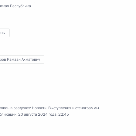
асть, Ново-Огарёво
нская Республика
оны
е на линии боевого
ров Рамзан Ахматович
1
3м
ован в разделах:
Новости
,
Выступления и стенограммы
бликации:
20 августа 2024 года, 22:45