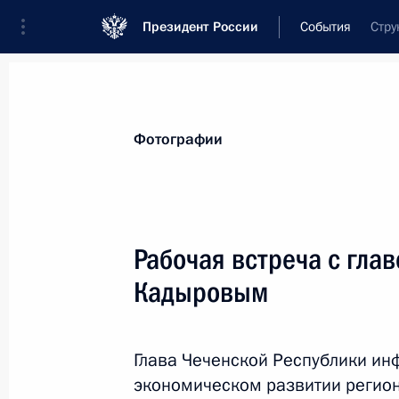
Президент России
События
Стру
Президент
Администрация
Государст
Новости
Стенограммы
Поездки
Те
Фотографии
Показа
Рабочая встреча с гла
Кадыровым
27 августа 2024 года, вторник
Встреча с губернатором Астраханс
Бабушкиным
Глава Чеченской Республики ин
экономическом развитии регион
27 августа 2024 года, 13:55
Москва, Кремль