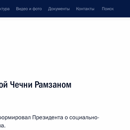
ктура
Видео и фото
Документы
Контакты
Поиск
венный Совет
Совет Безопасности
Комиссии и советы
леграммы
Сведения о Президенте
август, 2024
ть следующие материалы
вой Чечни Рамзаном
кой области Игорем
5
формировал Президента о социально-
а.