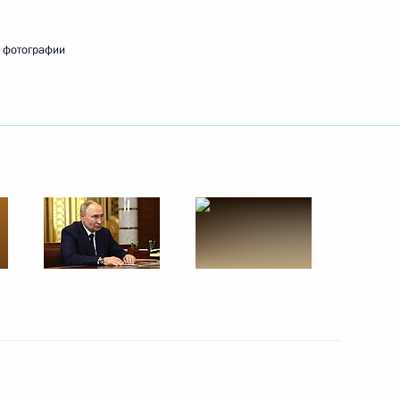
 фотографии
министром Индии Нарендрой
ом Казахстана Касым-
росам
3
7м