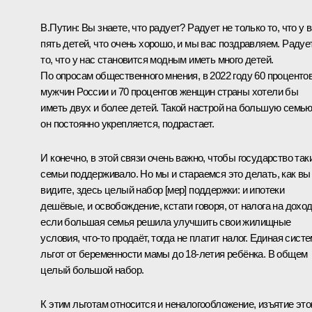
В.Путин:
Вы знаете, что радует? Радует не только то, что у 
пять детей, что очень хорошо, и мы вас поздравляем. Радуе
то, что у нас становится модным иметь много детей.
По опросам общественного мнения, в 2022 году 60 проценто
мужчин России и 70 процентов женщин страны хотели бы
иметь двух и более детей. Такой настрой на большую семью
он постоянно укрепляется, подрастает.
И конечно, в этой связи очень важно, чтобы государство так
семьи поддерживало. Но мы и стараемся это делать, как вы
видите, здесь целый набор [мер] поддержки: и ипотеки
дешёвые, и освобождение, кстати говоря, от налога на дохо
если большая семья решила улучшить свои жилищные
условия, что-то продаёт, тогда не платит налог. Единая сист
льгот от беременности мамы до 18-летия ребёнка. В общем
целый большой набор.
К этим льготам относится и неналогообложение, изъятие это