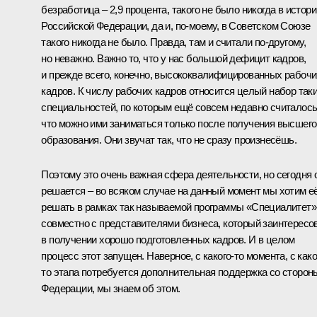
безработица – 2,9 процента, такого не было никогда в истори
Российской Федерации, да и, по-моему, в Советском Союзе
такого никогда не было. Правда, там и считали по-другому,
но неважно. Важно то, что у нас большой дефицит кадров,
и прежде всего, конечно, высококвалифицированных рабочи
кадров. К числу рабочих кадров относится целый набор так
специальностей, по которым ещё совсем недавно считалось
что можно ими заниматься только после получения высшего
образования. Они звучат так, что не сразу произнесёшь.
Поэтому это очень важная сфера деятельности, но сегодня 
решается – во всяком случае на данный момент мы хотим е
решать в рамках так называемой программы «Специалитет»
совместно с представителями бизнеса, который заинтересо
в получении хорошо подготовленных кадров. И в целом
процесс этот запущен. Наверное, с какого-то момента, с како
то этапа потребуется дополнительная поддержка со сторон
Федерации, мы знаем об этом.