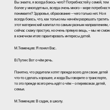
Вы знаете, я всегда боюсь чего? Потребностей у семей, тем
более у многодетных, всегда очень много – море потребност
понимаете? Здоровье, образование – чего только нет. Но я
всегда боюсь, что, как только мы начнём разрешать тратить
этот материнский капитал по самым разным направлениям, 
сейчас скажу простую, но очень прямую вещь, – мы не смо
в конечном итоге гарантировать интересы детей.
М.Тюменцев:
Я понял Вас.
В.Путин:
Вот о чём речь.
Понятно, что родители хотят прежде всего для своих детей
что-то сделать хорошее, и когда Вы говорите о транспорте,
то это прежде всего речь идёт о чём – о перевозках детей,
семьи.
М.Тюменцев:
В садик, в школу.