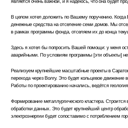
является очень важной, и я надеюсь, что она будет пр
В целом хотел доложить по Вашему поручению. Когда 
денежные средства на отселение семи домов. Мы отсел
в рамках программы фонда, отселяем их до конца теку
Здесь я хотел бы попросить Вашей помощи: у меня ост
аварийными. По условиям программы [эти объекты] не
Реализуем крупнейшие масштабные проекты в Саратовс
перехода через Волгу. Это будет кольцевое движение в
Работы по проектированию начались, ведётся геология,
Формирование металлургического кластера. Строится в
обработки данных. Это будет крупнейший центр обрабо
электроэнергии будет сопоставимо с потреблением гор