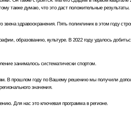
ойки. Он также строится. Мы его сдадим в первом квартале 2
этому также думаю, что это даст положительные результаты.
го звена здравоохранения. Пять поликлиник в этом году ст
афии, образованию, культуре. В 2022 году удалось добиться 
селение занималось систематически спортом.
ам. В прошлом году по Вашему решению мы получили допо
регионального значения.
ению. Для нас это ключевая программа в регионе.