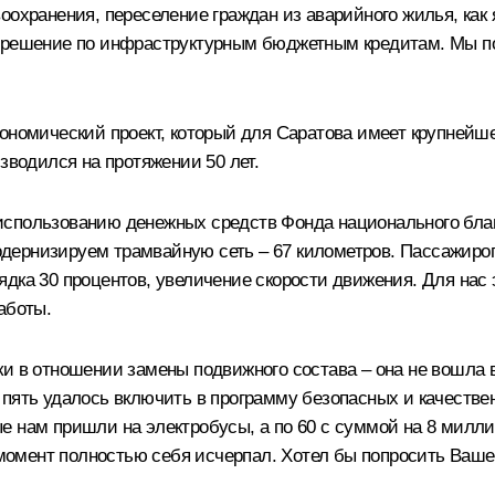
оохранения, переселение граждан из аварийного жилья, как 
е решение по инфраструктурным бюджетным кредитам. Мы п
ономический проект, который для Саратова имеет крупнейше
зводился на протяжении 50 лет.
использованию денежных средств Фонда национального бла
ернизируем трамвайную сеть – 67 километров. Пассажиропо
дка 30 процентов, увеличение скорости движения. Для нас 
аботы.
и в отношении замены подвижного состава – она не вошла в
 пять удалось включить в программу безопасных и качестве
е нам пришли на электробусы, а по 60 с суммой на 8 милл
й момент полностью себя исчерпал. Хотел бы попросить Ваше