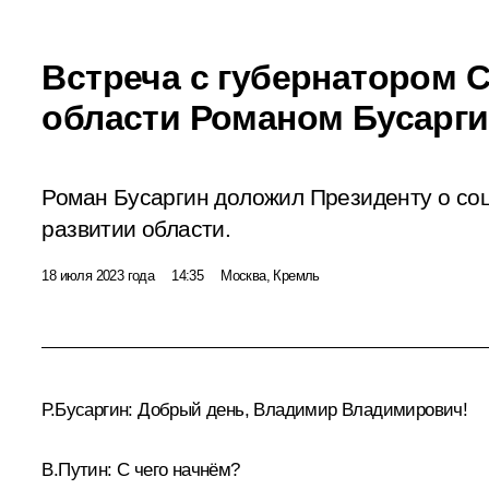
Встреча с губернатором 
области Романом Бусарг
Роман Бусаргин доложил Президенту о со
развитии области.
18 июля 2023 года
14:35
Москва, Кремль
Р.Бусаргин
:
Добрый день, Владимир Владимирович!
В.Путин:
С чего начнём?