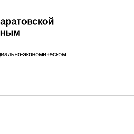
Саратовской
иным
циально-экономическом