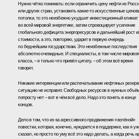
Нужно чётко понимать: если ограничить цену нефти из Росс
или других стран, установить какие-то искусственные цено
потолки, то это неизбежно ухудшит инвестиционный климат
во всей мировой энергетике, затем спровоцирует усиление
глобального дефицита энергоресурсов и дальнейший рост и
стоимости, а это, повторяю, ударит в первую очередь
по беднейшим государствам. Это неизбежные последствия
абсолютно очевидные. И специалисты, в том числе мировог
класса, – я только что привёл цитату, – об этом всё время
говорят.
Никакие интервенции или распечатывание нефтяных резерв
ситуацию не исправят. Свободных ресурсов в нужных объё
попросту нет – вот в чём всё дело. Надо это понять в конце
концов.
Дело в том, что из-за агрессивного продвижения «зелёной»
повестки, которая, конечно, нуждается в поддержке, как я уж
сказал, но просто по уму всё это надо делать, а когда речь и