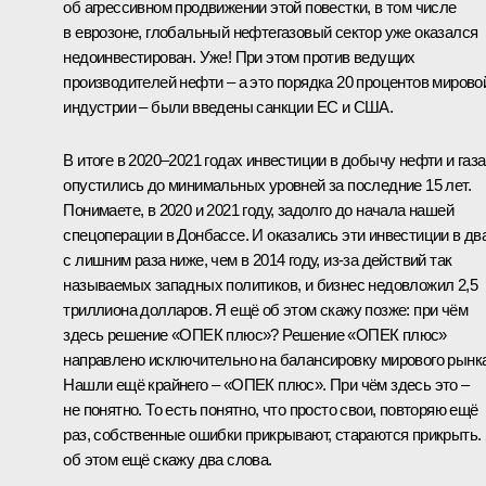
об агрессивном продвижении этой повестки, в том числе
в еврозоне, глобальный нефтегазовый сектор уже оказался
недоинвестирован. Уже! При этом против ведущих
производителей нефти – а это порядка 20 процентов мирово
индустрии – были введены санкции ЕС и США.
В итоге в 2020–2021 годах инвестиции в добычу нефти и газа
опустились до минимальных уровней за последние 15 лет.
Понимаете, в 2020 и 2021 году, задолго до начала нашей
спецоперации в Донбассе. И оказались эти инвестиции в дв
с лишним раза ниже, чем в 2014 году, из-за действий так
называемых западных политиков, и бизнес недовложил 2,5
триллиона долларов. Я ещё об этом скажу позже: при чём
здесь решение «ОПЕК плюс»? Решение «ОПЕК плюс»
направлено исключительно на балансировку мирового рынка
Нашли ещё крайнего – «ОПЕК плюс». При чём здесь это –
не понятно. То есть понятно, что просто свои, повторяю ещё
раз, собственные ошибки прикрывают, стараются прикрыть.
об этом ещё скажу два слова.