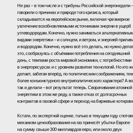
Не раз – в том числе и с трибуны Российской энергонедели 
говорили о причинах и природе того кризиса, который
складывается на европейском рынке, включая чрезмерное
увлечение возобновляемыми источниками энергии в ущерб
углеводородам. Конечно, нужно заниматься альтернативны
видами энергетики – и солнцем, и ветром, и энергией прилив
и водородом. Конечно, нужно всё это делать, но нужно дела
это, сообразуясь с объёмами потребления на сегодняшний
день, с темпами роста мировой экономики, с потребностями
в энергоресурсах и с уровнем развития технологий. Но кто ж
делает, забегая вперёд, по политическим соображениям, те
более конъюнктурного внутриполитического характера? А во
так и делали – вот результат теперь. Сворачивание атомной
энергетики в этом же ряду, а также отказ от долгосрочных
контрактов в газовой сфере и переход на биржевые котировк
Кстати, по экспертной оценке, только в текущем году спото
механизм ценообразования на газ принесёт убытки Европе
на сумму свыше 300 миллиардов евро, или около двух