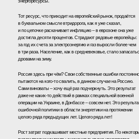
энергоресурсы.
Тот ресурс, что приходит на европейский рынок, продаётся
в буквальном смысле втридорога, как я уже сказал,
и по цепочке раскачивает инфляцию – в еврозоне она уже
достигла десяти процентов. Страдают рядовые европейцы:
за год их счета за электроэнергию и газ выросли более чем
в три раза. Население, как в средневековье, стало запасать
дровами на зиму.
Россия здесь при чём? Свои собственные ошибки постоянн
пытаются на кого-то свалить, в данном случае на Россию.
Сами виноваты – хочу ещё раз подчеркнуть. Это результат
даже не каких-то действий в рамках специальной военной
операции на Украине, в Донбассе – совсем нет. Это результа
ошибочной политики в области энергетики на протяжении
целого ряда предыдущих лет. Целого ряда лет!
Рост затрат подкашивает местные предприятия. По некото