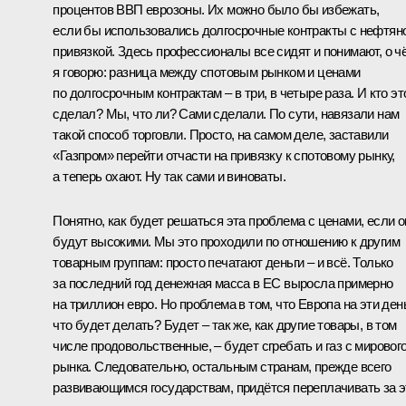
процентов ВВП еврозоны. Их можно было бы избежать,
если бы использовались долгосрочные контракты с нефтян
привязкой. Здесь профессионалы все сидят и понимают, о ч
я говорю: разница между спотовым рынком и ценами
по долгосрочным контрактам – в три, в четыре раза. И кто эт
сделал? Мы, что ли? Сами сделали. По сути, навязали нам
такой способ торговли. Просто, на самом деле, заставили
«Газпром» перейти отчасти на привязку к спотовому рынку,
а теперь охают. Ну так сами и виноваты.
Понятно, как будет решаться эта проблема с ценами, если о
будут высокими. Мы это проходили по отношению к другим
товарным группам: просто печатают деньги – и всё. Только
за последний год денежная масса в ЕС выросла примерно
на триллион евро. Но проблема в том, что Европа на эти ден
что будет делать? Будет – так же, как другие товары, в том
числе продовольственные, – будет сгребать и газ с мировог
рынка. Следовательно, остальным странам, прежде всего
развивающимся государствам, придётся переплачивать за э