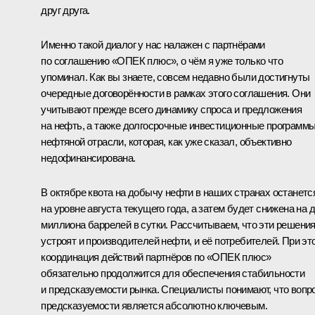
друг друга.
Именно такой диалог у нас налажен с партнёрами
по соглашению «ОПЕК плюс», о чём я уже только что
упоминал. Как вы знаете, совсем недавно были достигнуты
очередные договорённости в рамках этого соглашения. Они
учитывают прежде всего динамику спроса и предложения
на нефть, а также долгосрочные инвестиционные программ
нефтяной отрасли, которая, как уже сказал, объективно
недофинансирована.
В октябре квота на добычу нефти в наших странах останетс
на уровне августа текущего года, а затем будет снижена на 
миллиона баррелей в сутки. Рассчитываем, что эти решени
устроят и производителей нефти, и её потребителей. При эт
координация действий партнёров по «ОПЕК плюс»
обязательно продолжится для обеспечения стабильности
и предсказуемости рынка. Специалисты понимают, что вопр
предсказуемости является абсолютно ключевым.