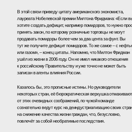
В этой связи приведу цитату американского экономиста,
лауреата Нобелевской премии Милтона Фридмана: «Если в
хотите создать дефицит, например помидоров, то нужно про
принять закон, по которому розничные торговцы не могут
продавать помидоры более чем за два цента за фунт. Вы
тут же получите дефицит помидоров. То же самое – с нефть
или газом», – конец цитаты. Напомню, что Милтон Фридман
ушёл из жизни в 2006 году. Он не имел никакого отношения
к российскому Правительству и уже точно не может быть
записан в агенты влияния России.
Казалось бы, это прописные истины. Но руководители
некоторых стран, её бюрократическая верхушка отмахиваю
от этих очевидных соображений, по чужой команде
сознательно ведут курс на деиндустриализацию своих стран
на снижение качества жизни граждан, что, безусловно,
повлечёт за собой необратимые последствия.