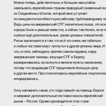
Можно теперь, действительно, в больших масштабах
навязывать европейским странам природный сжиженный газ
из Соединённых Штатов, который явно уступает
по конкурентоспособности российскому трубопроводному га
Ведь цены на американский СПГ значительно выше, это вс
хорошо было и раньше известно, а сейчас тем более, но ест
и риски ещё дополнительные, кроме ценовых показателей.
Риски заключаются в том, что всё это очень нестабильно
и любые поставки могут «уплыть» в другие регионы мира. И
это, кстати, наблюдали, причём совсем недавно, когда
американские танкеры, везущие СПГ в Европу,
разворачивались на полпути и меняли пункты назначения,
потому что продавцам СПГ предложили большую цену
в другом месте. При этом интересы европейских покупателе
игнорировались.
Хочу напомнить также, кто тогда пришёл на помощь Европе
и направил дополнительные поставки газа на европейский
рынок – Россия. Однако руководители этих стран