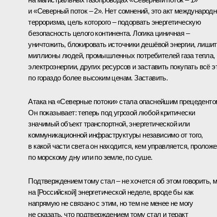
и «Северный поток – 2». Нет сомнений, это акт международн
терроризма, цель которого – подорвать энергетическую
безопасность целого континента. Логика циничная –
уничтожить, блокировать источники дешёвой энергии, лиши
миллионы людей, промышленных потребителей газа тепла,
электроэнергии, других ресурсов и заставить покупать всё э
по гораздо более высоким ценам. Заставить.
Атака на «Северные потоки» стала опаснейшим прецеденто
Он показывает: теперь под угрозой любой критически
значимый объект транспортной, энергетической или
коммуникационной инфраструктуры независимо от того,
в какой части света он находится, кем управляется, пролож
по морскому дну или по земле, по суше.
Подтверждением тому стал – не хочется об этом говорить, 
на [Российской] энергетической неделе, вроде бы как
напрямую не связано с этим, но тем не менее не могу
не сказать, что подтверждением тому стал и теракт