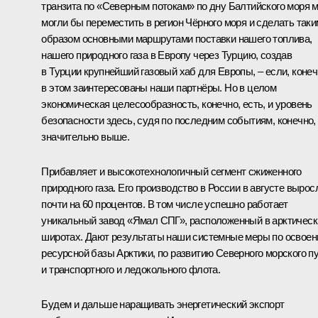
транзита по «Северным потокам» по дну Балтийского моря 
могли бы переместить в регион Чёрного моря и сделать таки
образом основными маршрутами поставки нашего топлива,
нашего природного газа в Европу через Турцию, создав
в Турции крупнейший газовый хаб для Европы, – если, конеч
в этом заинтересованы наши партнёры. Но в целом
экономическая целесообразность, конечно, есть, и уровень
безопасности здесь, судя по последним событиям, конечно,
значительно выше.
Прибавляет и высокотехнологичный сегмент сжиженного
природного газа. Его производство в России в августе вырос
почти на 60 процентов. В том числе успешно работает
уникальный завод «Ямал СПГ», расположенный в арктическ
широтах. Дают результаты наши системные меры по освое
ресурсной базы Арктики, по развитию Северного морского п
и транспортного и ледокольного флота.
Будем и дальше наращивать энергетический экспорт