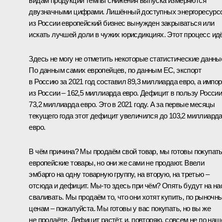
видам продукции темпы снижения выпуска измеряются
двузначными цифрами. Лишённый доступных энергоресурс
из России европейский бизнес вынужден закрываться или
искать лучшей доли в чужих юрисдикциях. Этот процесс идё
Здесь не могу не отметить некоторые статистические данны
По данным самих европейцев, по данным ЕС, экспорт
в Россию за 2021 год составил 89,3 миллиарда евро, а импор
из России – 162,5 миллиарда евро. Дефицит в пользу России
73,2 миллиарда евро. Это в 2021 году. А за первые месяцы
текущего года этот дефицит увеличился до 103,2 миллиард
евро.
В чём причина? Мы продаём свой товар, мы готовы покупат
европейские товары, но они же сами не продают. Ввели
эмбарго на одну товарную группу, на вторую, на третью –
отсюда и дефицит. Мы-то здесь при чём? Опять будут на на
сваливать. Мы продаём то, что они хотят купить, по рыночн
ценам – пожалуйста. Мы готовы у вас покупать, но вы же
не продаёте. Дефицит растёт, и, повторяю, совсем не по наш