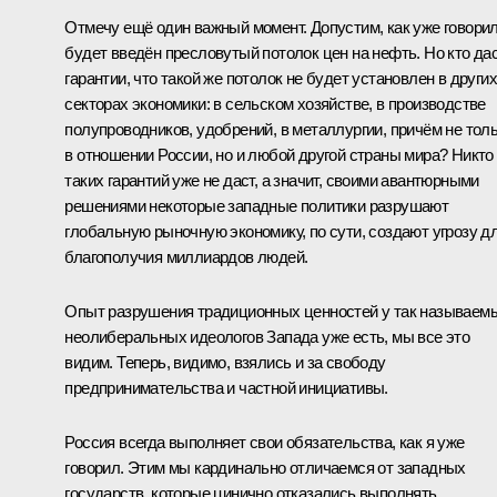
Отмечу ещё один важный момент. Допустим, как уже говорил
будет введён пресловутый потолок цен на нефть. Но кто да
гарантии, что такой же потолок не будет установлен в других
секторах экономики: в сельском хозяйстве, в производстве
полупроводников, удобрений, в металлургии, причём не тол
в отношении России, но и любой другой страны мира? Никто
таких гарантий уже не даст, а значит, своими авантюрными
решениями некоторые западные политики разрушают
глобальную рыночную экономику, по сути, создают угрозу д
благополучия миллиардов людей.
Опыт разрушения традиционных ценностей у так называем
неолиберальных идеологов Запада уже есть, мы все это
видим. Теперь, видимо, взялись и за свободу
предпринимательства и частной инициативы.
Россия всегда выполняет свои обязательства, как я уже
говорил. Этим мы кардинально отличаемся от западных
государств, которые цинично отказались выполнять