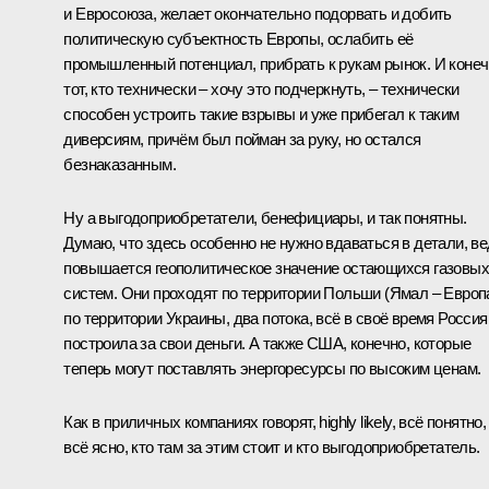
и Евросоюза, желает окончательно подорвать и добить
политическую субъектность Европы, ослабить её
промышленный потенциал, прибрать к рукам рынок. И конеч
тот, кто технически – хочу это подчеркнуть, – технически
способен устроить такие взрывы и уже прибегал к таким
диверсиям, причём был пойман за руку, но остался
безнаказанным.
Ну а выгодоприобретатели, бенефициары, и так понятны.
Думаю, что здесь особенно не нужно вдаваться в детали, в
повышается геополитическое значение остающихся газовых
систем. Они проходят по территории Польши (Ямал – Европа
по территории Украины, два потока, всё в своё время Россия
построила за свои деньги. А также США, конечно, которые
теперь могут поставлять энергоресурсы по высоким ценам.
Как в приличных компаниях говорят, highly likely, всё понятно,
всё ясно, кто там за этим стоит и кто выгодоприобретатель.