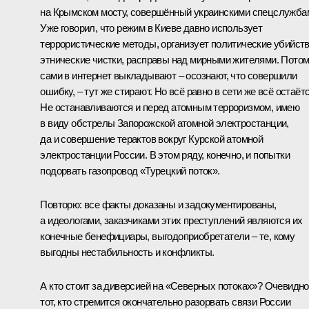
на Крымском мосту, совершённый украинскими спецслужба
Уже говорил, что режим в Киеве давно использует
террористические методы, организует политические убийств
этнические чистки, расправы над мирными жителями. Пото
сами в интернет выкладывают – осознают, что совершили
ошибку, – тут же стирают. Но всё равно в сети же всё остаётс
Не останавливаются и перед атомным терроризмом, имею
в виду обстрелы Запорожской атомной электростанции,
да и совершение терактов вокруг Курской атомной
электростанции России. В этом ряду, конечно, и попытки
подорвать газопровод «Турецкий поток».
Повторю: все факты доказаны и задокументированы,
а идеологами, заказчиками этих преступлений являются их
конечные бенефициары, выгодоприобретатели – те, кому
выгодны нестабильность и конфликты.
А кто стоит за диверсией на «Северных потоках»? Очевидно
тот, кто стремится окончательно разорвать связи России