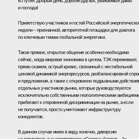
В.Путин:
Добрый день, дорогие друзья, уважаемые дамы
и господа!
Приветствую участников и гостей Российской энергетическо
недели – признанной, авторитетной площадки для диалога
по ключевым темам глобальной энергетики.
Такое прямое, открытое общение особенно необходимо
сейчас, когда мировая экономика в целом, ТЭК переживают,
прямо скажем, острый кризис, связанный с нестабильной
ценовой динамикой энергоресурсов, разбалансировкой спро
и предложения, а также с откровенно подрывными действия
отдельных участников рынка, которые руководствуются
исключительно собственными геополитическими амбициями
прибегают к откровенной дискриминации на рынке, а если
не получается, просто уничтожают инфраструктуру
конкурентов.
В данном случае имею в виду, конечно, диверсию
на магистральных газопроводах «Северный поток – 1»