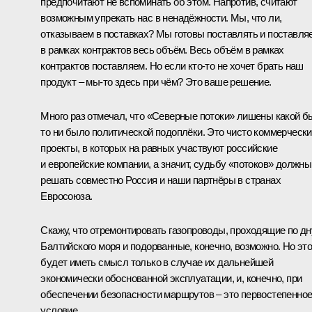
предпочитают не вспоминать об этом. Напротив, считают
возможным упрекать нас в ненадёжности. Мы, что ли,
отказываем в поставках? Мы готовы поставлять и поставля
в рамках контрактов весь объём. Весь объём в рамках
контрактов поставляем. Но если кто-то не хочет брать наш
продукт – мы-то здесь при чём? Это ваше решение.
Много раз отмечал, что «Северные потоки» лишены какой б
то ни было политической подоплёки. Это чисто коммерческ
проекты, в которых на равных участвуют российские
и европейские компании, а значит, судьбу «потоков» должны
решать совместно Россия и наши партнёры в странах
Евросоюза.
Скажу, что отремонтировать газопроводы, проходящие по дн
Балтийского моря и подорванные, конечно, возможно. Но эт
будет иметь смысл только в случае их дальнейшей
экономически обоснованной эксплуатации, и, конечно, при
обеспечении безопасности маршрутов – это первостепенно
условие.