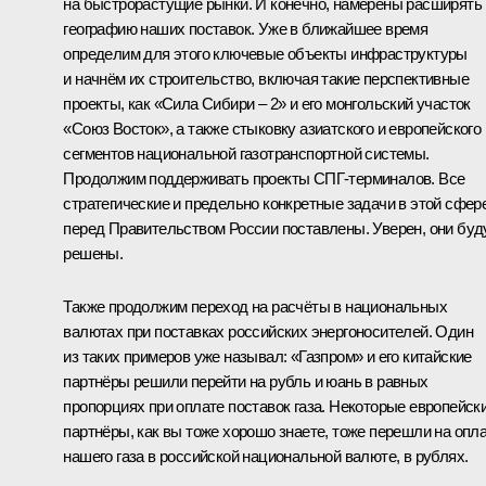
на быстрорастущие рынки. И конечно, намерены расширять
географию наших поставок. Уже в ближайшее время
определим для этого ключевые объекты инфраструктуры
и начнём их строительство, включая такие перспективные
проекты, как «Сила Сибири – 2» и его монгольский участок
«Союз Восток», а также стыковку азиатского и европейского
сегментов национальной газотранспортной системы.
Продолжим поддерживать проекты СПГ-терминалов. Все
стратегические и предельно конкретные задачи в этой сфер
перед Правительством России поставлены. Уверен, они буд
решены.
Также продолжим переход на расчёты в национальных
валютах при поставках российских энергоносителей. Один
из таких примеров уже называл: «Газпром» и его китайские
партнёры решили перейти на рубль и юань в равных
пропорциях при оплате поставок газа. Некоторые европейск
партнёры, как вы тоже хорошо знаете, тоже перешли на опл
нашего газа в российской национальной валюте, в рублях.