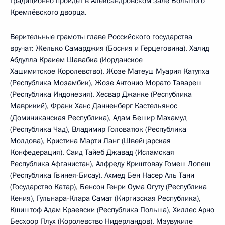
традиционно пройдёт в Александровском зале Большого
Кремлёвского дворца.
Верительные грамоты главе Российского государства
вручат: Желько Самарджия (Босния и Герцеговина), Халид
Абдулла Краием Шавабка (Иорданское
Хашимитское Королевство), Жозе Матеуш Муария Катупха
(Республика Мозамбик), Жозе Антонио Морато Тавареш
(Республика Индонезия), Хесвар Джанке (Республика
Маврикий), Франк Ханс Данненберг Кастельянос
(Доминиканская Республика), Адам Бешир Махамуд
(Республика Чад), Владимир Головатюк (Республика
Молдова), Кристина Марти Ланг (Швейцарская
Конфедерация), Саид Тайеб Джавад (Исламская
Республика Афганистан), Алфреду Криштовау Гомеш Лопеш
(Республика Гвинея-Бисау), Ахмед Бен Насер Аль Тани
(Государство Катар), Бенсон Генри Оума Огуту (Республика
Кения), Гульнара-Клара Самат (Киргизская Республика),
Кшиштоф Адам Краевски (Республика Польша), Хиллес Арно
Бесхоор Плух (Королевство Нидерландов), Мзувукиле