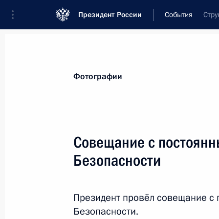
Президент России
События
Стру
Президент
Администрация
Государст
Новости
Стенограммы
Поездки
Те
Фотографии
Показа
Совещание с постоянн
Безопасности
Поздравление по случаю Дня побед
30 сентября 2019 года, 10:00
Президент провёл совещание с
Безопасности.