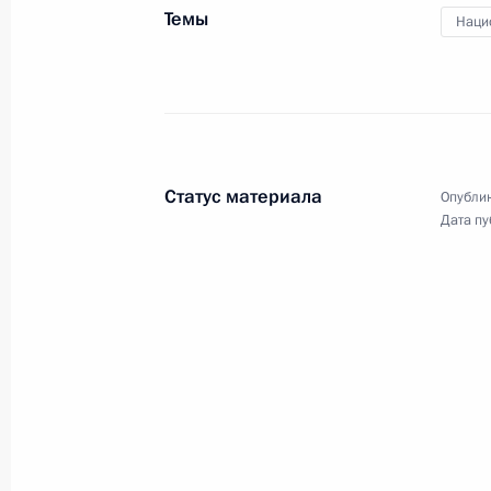
Темы
Наци
26 сентября 2019 года, четверг
Соболезнования в связи с кончино
Жака Ширака
26 сентября 2019 года, 15:00
Статус материала
Опублик
Дата пу
Встреча с вице-премьером Юрием
26 сентября 2019 года, 13:40
Москва, Крем
25 сентября 2019 года, среда
Совещание с членами Правительст