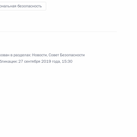
ональная безопасность
й экс-президента Франции
ован в разделах:
Новости
,
Совет Безопасности
бликации:
27 сентября 2019 года, 15:30
 Борисовым
2
ль
ва
9
55м