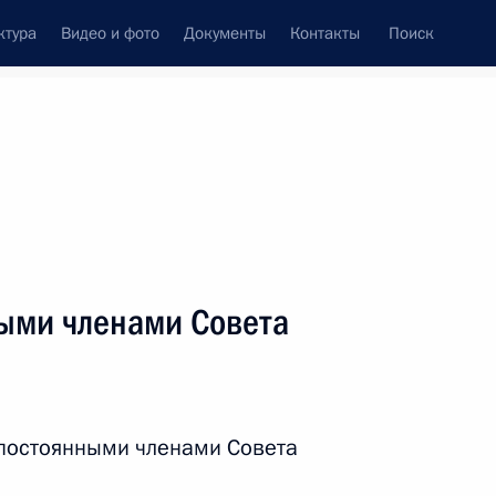
ктура
Видео и фото
Документы
Контакты
Поиск
венный Совет
Совет Безопасности
Комиссии и советы
леграммы
Сведения о Президенте
сентябрь, 2019
ть следующие материалы
ыми членами Совета
ы и независимости Абхазии
 постоянными членами Совета