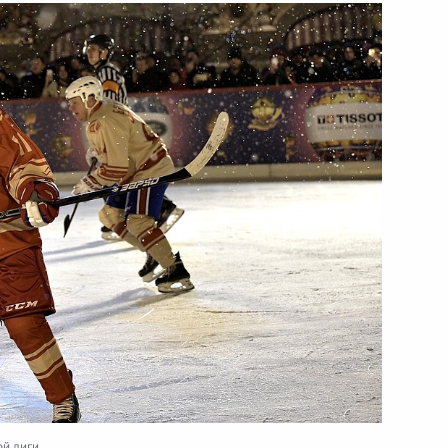
а Нурсултаном Назарбаевым
5
ь
ранам МЧС России с Днём
1
2м
рств СНГ
20
4м
ласть, Ново-Огарёво
й лиги.