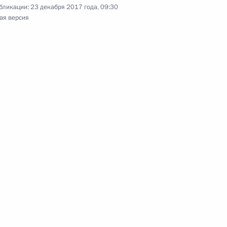
тие в неформальной встрече
бликации:
23 декабря 2017 года, 09:30
ая версия
ом Туркменистана Гурбангулы
мочным представителем
деральном округе