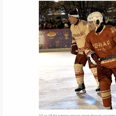
Встреча с Президентом Казахстан
27 декабря 2017 года, 12:40
Москва, Кремл
Поздравление сотрудникам и вете
спасателя
27 декабря 2017 года, 10:00
26 декабря 2017 года, вторник
Неформальная встреча глав госуда
26 декабря 2017 года, 20:20
Московская об
10 из 19
На товарищеском матче Ночной хоккейно