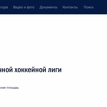
ктура
Видео и фото
Документы
Контакты
Поиск
венный Совет
Совет Безопасности
Комиссии и советы
леграммы
Сведения о Президенте
декабрь, 2017
ть следующие материалы
чной хоккейной лиги
в Центризбирком
6
сная площадь