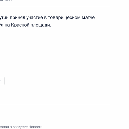
8
17м
тин принял участие в товарищеском матче
ёл на Красной площади.
ми, приехавшими
7
5м
ь
т
к
ерального Собрания
12
52м
ь
ован в разделе:
Новости