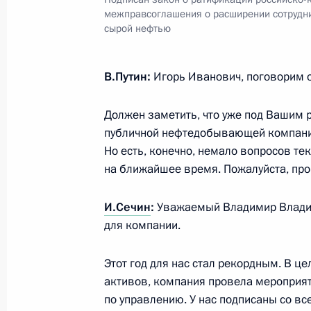
Встреча с победителями и призёр
межправсоглашения о расширении сотрудни
универсиады
сырой нефтью
25 декабря 2013 года, 13:00
Москва, Кремл
В.Путин:
Игорь Иванович, поговорим о 
24 декабря 2013 года, вторник
Должен заметить, что уже под Вашим 
публичной нефтедобывающей компанией
Заседание Высшего Евразийского 
Но есть, конечно, немало вопросов те
24 декабря 2013 года, 17:15
Москва, Кремл
на ближайшее время. Пожалуйста, про
И.Сечин
:
Уважаемый Владимир Владими
для компании.
Встреча с Президентом Казахстан
24 декабря 2013 года, 13:30
Москва, Кремл
Этот год для нас стал рекордным. В 
активов, компания провела мероприя
по управлению. У нас подписаны со в