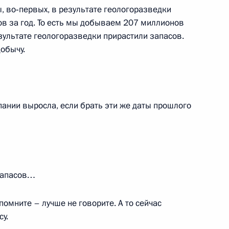
 во‑первых, в результате геологоразведки
 кредите
в за год. То есть мы добываем 207 миллионов
зультате геологоразведки прирастили запасов.
обычу.
ственности за нарушение
го учёта
пании выросла, если брать эти же даты прошлого
ударственном флаге
 запасов…
помните – лучше не говорите. А то сейчас
у.