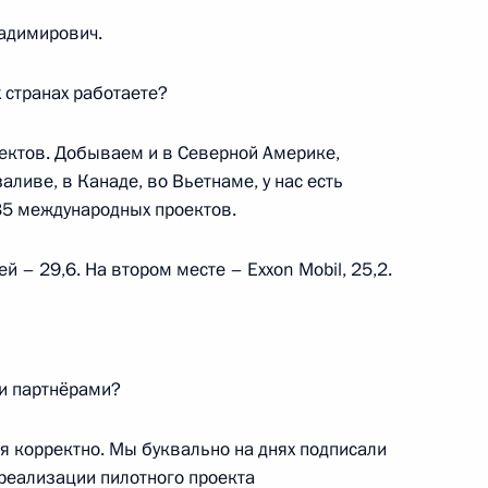
ладимирович.
й Дню работника органов
3
5м
 странах работаете?
ь
ектов. Добываем и в Северной Америке,
ливе, в Канаде, во Вьетнаме, у нас есть
35 международных проектов.
шего Государственного Совета
 – 29,6. На втором месте – Exxon Mobil, 25,2.
ми партнёрами?
ссийско-китайского
отрудничества в торговле
ся корректно. Мы буквально на днях подписали
 реализации пилотного проекта