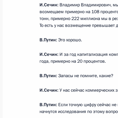
И.Сечин:
Владимир Владимирович, мы,
Подписан закон о потребительском
возмещаем примерно на 108 проценто
23 декабря 2013 года, 12:30
тонн, примерно 222 миллиона мы в ре
То есть у нас возмещение превышает д
В.Путин:
Это хорошо.
Подписан закон об усилении ответ
правил регистрации и миграционно
И.Сечин:
И за год капитализация ком
23 декабря 2013 года, 12:25
года, примерно на 20 процентов.
В.Путин:
Запасы не помните, какие?
Внесены изменения в законы о Гос
и Государственном гимне
И.Сечин:
У нас сейчас коммерческих
23 декабря 2013 года, 12:20
В.Путин:
Если точную цифру сейчас не 
начнутся исследования по этому вопрос