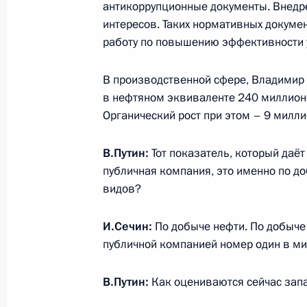
23 декабря 2013 года, понедельни
антикоррупционные документы. Внедр
интересов. Таких нормативных докумен
Соболезнования родным и близки
работу по повышению эффективности 
23 декабря 2013 года, 21:20
В производственной сфере, Владимир 
в нефтяном эквиваленте 240 миллионо
Органический рост при этом – 9 милли
Совместное заседание Госсовета и
достижения целевых показателей р
В.Путин:
Тот показатель, который даёт
23 декабря 2013 года, 16:00
Москва, Кремл
публичная компания, это именно по до
видов?
Ракетоносец «Александр Невский» 
И.Сечин:
По добыче нефти. По добыче
России
публичной компанией номер один в ми
23 декабря 2013 года, 13:15
Москва, Кремл
В.Путин:
Как оцениваются сейчас зап