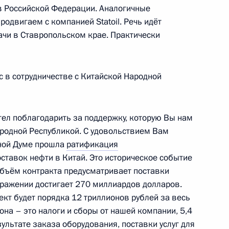
в Российской Федерации. Аналогичные
одвигаем с компанией Statoil. Речь идёт
чи в Ставропольском крае. Практически
ефть» Игорем Сечиным
2
ь
 в сотрудничестве с Китайской Народной
зованию
6
7м
ел поблагодарить за поддержку, которую Вы нам
ародной Республикой. С удовольствием Вам
ь
нной Думе прошла
ратификация
тавок нефти в Китай. Это историческое событие
объём контракта предусматривает поставки
м заместителем Министра
ыражении достигает 270 миллиардов долларов.
щим внутренними войсками
т будет порядка 12 триллионов рублей за весь
она – это налоги и сборы от нашей компании, 5,4
ультате заказа оборудования, поставки услуг для