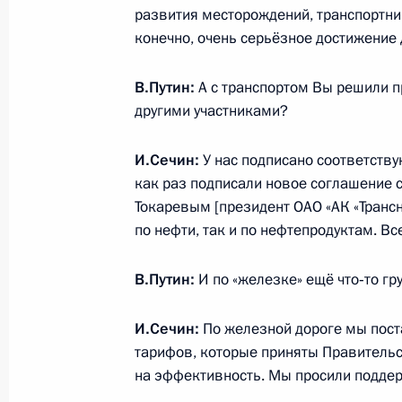
развития месторождений, транспортник
конечно, очень серьёзное достижение
Внесены изменения в законодател
В.Путин:
А с транспортом Вы решили п
деятельности МВД
другими участниками?
20 декабря 2013 года, 13:50
И.Сечин:
У нас подписано соответств
как раз подписали новое соглашение 
Токаревым [президент ОАО «АК «Трансне
Показа
по нефти, так и по нефтепродуктам. Вс
В.Путин:
И по «железке» ещё что‑то гр
И.Сечин:
По железной дороге мы пост
тарифов, которые приняты Правительс
Встреча с военнослужащими Во
на эффективность. Мы просили поддер