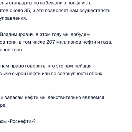
к
ены стандарты по избежанию конфликта
тов около 35, и это позволяет нам осуществлять
м Михаила Калашникова
управления.
Владимирович, в этом году мы добудем
в тонн, в том числе 207 миллионов нефти и газа.
онов тонн.
 Комиссии по мониторингу
22
24м
азвития страны
 нам право говорить, что это крупнейшая
ь
быче сырой нефти или по совокупности обоих
принят в боевой состав ВМФ
 и запасам нефти мы действительно являемся
3
ре.
ь
асы «Роснефти»?