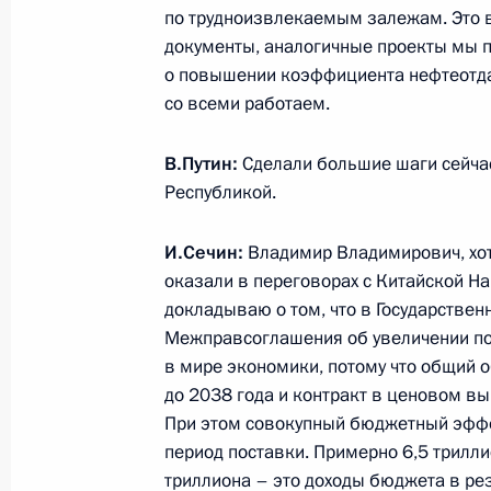
20 декабря 2013 года, 18:20
по трудноизвлекаемым залежам. Это 
документы, аналогичные проекты мы пр
о повышении коэффициента нефтеотда
со всеми работаем.
Встреча с главой компании «Росн
20 декабря 2013 года, 17:15
Москва, Кремл
В.Путин:
Сделали большие шаги сейчас
Республикой.
Заседание Совета по науке и обра
И.Сечин:
Владимир Владимирович, хот
оказали в переговорах с Китайской Н
20 декабря 2013 года, 15:40
Москва, Кремл
докладываю о том, что в Государстве
Межправсоглашения об увеличении пос
в мире экономики, потому что общий 
Николай Рогожкин назначен первы
до 2038 года и контракт в ценовом в
внутренних дел – главнокомандую
При этом совокупный бюджетный эффек
МВД
период поставки. Примерно 6,5 трилли
триллиона – это доходы бюджета в рез
20 декабря 2013 года, 13:55