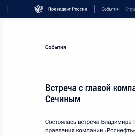
Президент России
События
Стру
Президент
Администрация
Государст
Новости
Стенограммы
Поездки
Те
События
Показа
Встреча с главой комп
Сечиным
Встреча с членами Правительства
26 декабря 2013 года, 14:30
Московская обл
Состоялась встреча Владимира 
правления компании «Роснефть»