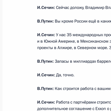
20 декабря 2013 года, пятница
И.Сечин:
Сейчас доложу, Владимир В
Торжественный вечер, посвящённы
В.Путин:
Вы кроме России ещё в каких
безопасности
20 декабря 2013 года, 21:00
Москва, Кремл
И.Сечин:
У нас 35 международных про
и в Южной Америке, в Мексиканском за
проекты в Алжире, в Северном море. 
В Москве состоится заседание Выс
Союзного государства
В.Путин:
Запасы в миллиардах баррелей
20 декабря 2013 года, 18:30
И.Сечин:
Да, точно.
В.Путин:
Как строится работа с ваши
Подписан закон о ратификации ро
межправсоглашения о расширении с
И.Сечин:
Работа с партнёрами строит
сырой нефтью
дополнительное соглашение с Exxon о