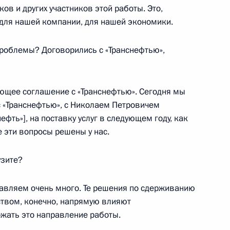
ов и других участников этой работы. Это,
 для нашей компании, для нашей экономики.
ьство по вопросам
роблемы? Договорились с «Транснефтью»,
ующее соглашение с «Транснефтью». Сегодня мы
с «Транснефтью», с Николаем Петровичем
фть»], на поставку услуг в следующем году, как
ть предыдущие материалы
е эти вопросы решены у нас.
узите?
авляем очень много. Те решения по сдерживанию
твом, конечно, напрямую влияют
енно-Морского Флота
жать это направление работы.