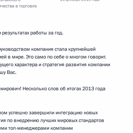
ами Всемирной зимней
5
4м
чества в торговле
ь
результатах работы за год.
руководством компания стала крупнейшей
 в мире. Это само по себе о многом говорит.
экономического совета
15
кущего характера и стратегия развития компании
ь
шу Вас.
рович! Несколько слов об итогах 2013 года
а Нурсултаном Назарбаевым
7
ь
целом успешно завершили интеграцию новых
тия по внедрению лучших мировых стандартов
семи топ-менеджерами компании