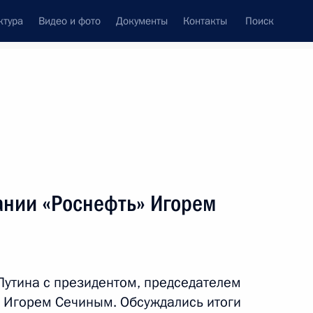
ктура
Видео и фото
Документы
Контакты
Поиск
венный Совет
Совет Безопасности
Комиссии и советы
леграммы
Сведения о Президенте
декабрь, 2013
ть следующие материалы
ании «Роснефть» Игорем
7
8м
асть, Горки
Путина с президентом, председателем
 Игорем Сечиным. Обсуждались итоги