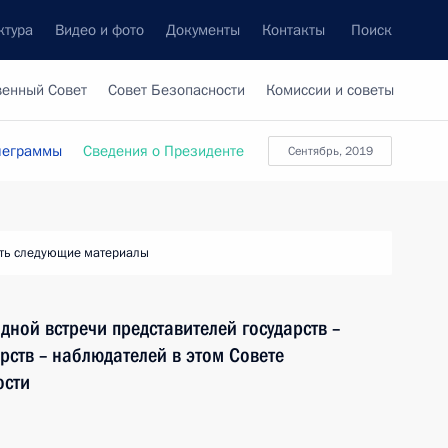
ктура
Видео и фото
Документы
Контакты
Поиск
венный Совет
Совет Безопасности
Комиссии и советы
леграммы
Сведения о Президенте
сентябрь, 2019
ть следующие материалы
одной встречи представителей государств –
арств – наблюдателей в этом Совете
ости