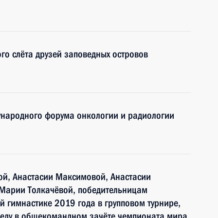
го слёта друзей заповедных островов
ународного форума онкологии и радиологии
ой, Анастасии Максимовой, Анастасии
Марии Толкачёвой, победительницам
й гимнастике 2019 года в групповом турнире,
беду в общекомандном зачёте чемпионата мира