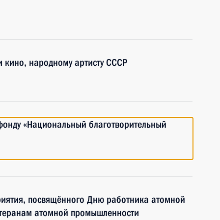
и кино, народному артисту СССР
фонду «Национальный благотворительный
риятия, посвящённого Дню работника атомной
етеранам атомной промышленности