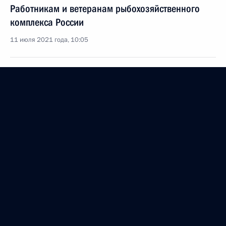
Работникам и ветеранам рыбохозяйственного
комплекса России
11 июля 2021 года, 10:05
Коллективу и ветеранам АО «Почта России»
11 июля 2021 года, 10:00
Николаю Патрушеву, Секретарю Совета
Безопасности
11 июля 2021 года, 00:05
Участникам, организаторам и гостям
Международного музыкального фестиваля «Белые
ночи Санкт-Петербурга»