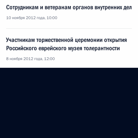
Сотрудникам и ветеранам органов внутренних дел
10 ноября 2012 года, 10:00
Участникам торжественной церемонии открытия
Российского еврейского музея толерантности
8 ноября 2012 года, 12:00
Росену Плевнелиеву, Президенту Республики
Болгария
8 ноября 2012 года, 10:30
Бараку Обаме, избранному Президенту
Соединённых Штатов Америки