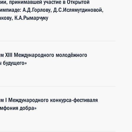
ии, принимавшей участие в Открытой
мпиаде: А.Д.Горлову, Д.С.Ислямутдиновой,
акову, К.А.Рымарчуку
ям XIII Международного молодёжного
 будущего»
ям I Международного конкурса-фестиваля
имфония добра»