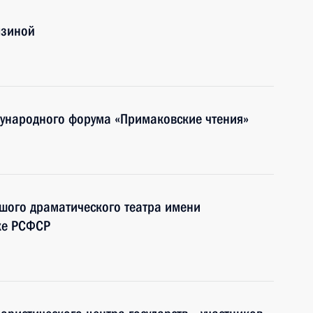
ызиной
ународного форума «Примаковские чтения»
шого драматического театра имени
тке РСФСР