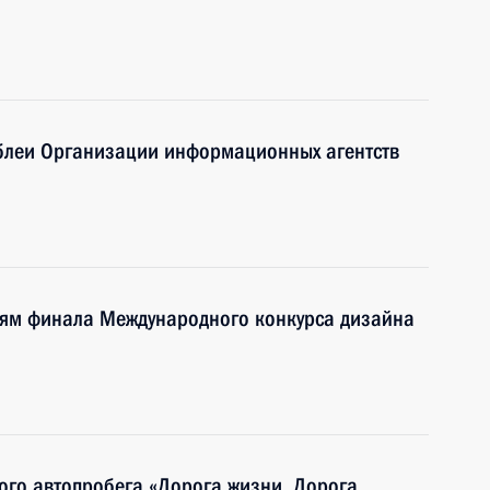
мблеи Организации информационных агентств
тям финала Международного конкурса дизайна
ого автопробега «Дорога жизни. Дорога