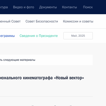
ктура
Видео и фото
Документы
Контакты
Поиск
венный Совет
Совет Безопасности
Комиссии и советы
леграммы
Сведения о Президенте
май, 2025
ть следующие материалы
егионального кинематографа «Новый вектор»