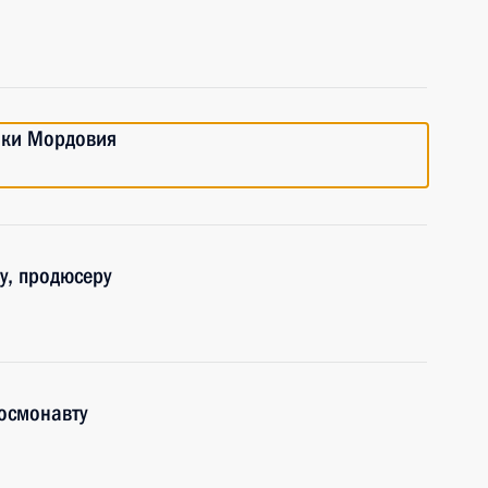
ики Мордовия
у, продюсеру
осмонавту