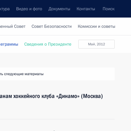
ктура
Видео и фото
Документы
Контакты
Поиск
венный Совет
Совет Безопасности
Комиссии и советы
леграммы
Сведения о Президенте
Май, 2012
ть следующие материалы
ранам хоккейного клуба «Динамо» (Москва)