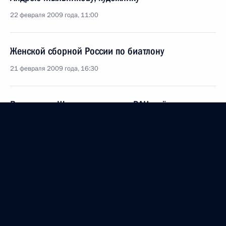
22 февраля 2009 года, 11:00
Женской сборной России по биатлону
21 февраля 2009 года, 16:30
Владимиру Шпаку, академику РАН, учёному
в области теоретической химии
20 февраля 2009 года, 10:10
Маргарите Трапезниковой, хирургу, академику
РАН
20 февраля 2009 года, 10:00