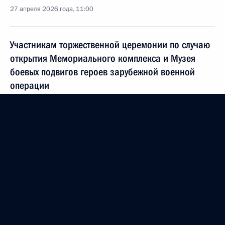
27 апреля 2026 года, 11:00
Участникам торжественной церемонии по случаю
открытия Мемориального комплекса и Музея
боевых подвигов героев зарубежной военной
операции
26 апреля 2026 года, 11:00
Герою Труда Российской Федерации Владимиру
Иванову
26 апреля 2026 года, 09:00
Участникам памятных мероприятий, посвящённых
111-й годовщине геноцида армян