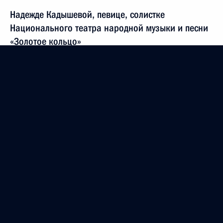
Надежде Кадышевой, певице, солистке
Национального театра народной музыки и песни
«Золотое кольцо»
1 июня 2009 года, 11:00
Май 2009 года
Участникам торжественного заседания,
посвящённого 175-летию со дня создания
российской гидрометеорологической службы
27 мая 2009 года, 15:00
Участникам и гостям IV Международного
железнодорожного бизнес-форума
«Стратегическое партнёрство 1520»