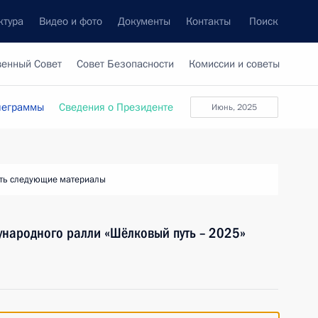
ктура
Видео и фото
Документы
Контакты
Поиск
венный Совет
Совет Безопасности
Комиссии и советы
леграммы
Сведения о Президенте
июнь, 2025
ть следующие материалы
ународного ралли «Шёлковый путь – 2025»