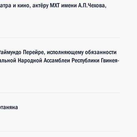
еатра и кино, актёру МХТ имени А.П.Чехова,
 Раймундо Перейре, исполняющему обязанности
альной Народной Ассамблеи Республики Гвинея-
ртаняна