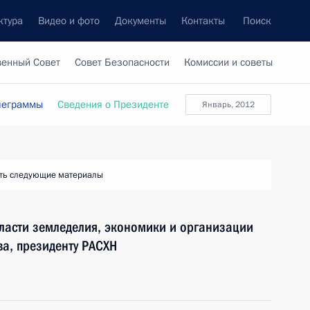
ктура
Видео и фото
Документы
Контакты
Поиск
венный Совет
Совет Безопасности
Комиссии и советы
леграммы
Сведения о Президенте
Январь, 2012
ть следующие материалы
ласти земледелия, экономики и организации
ва, президенту РАСХН