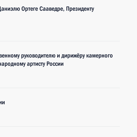
 Даниэлю Ортеге Сааведре, Президенту
твенному руководителю и дирижёру камерного
народному артисту России
ии