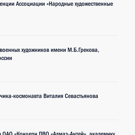
енции Ассоциации «Народные художественные
 военных художников имени М.Б.Грекова,
оссии
тчика-космонавта Виталия Севастьянова
ю ОАО «Концерн ПВО «Алмаз-Антей», академику