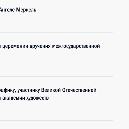
Ангеле Меркель
й церемонии вручения межгосударственной
графику, участнику Великой Отечественной
й академии художеств