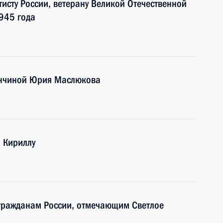
исту России, ветерану Великой Отечественной
945 года
ончиной Юрия Маслюкова
и Кириллу
гражданам России, отмечающим Светлое