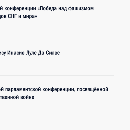
ой конференции «Победа над фашизмом
дов СНГ и мира»
ису Инасио Луле Да Силве
ой парламентской конференции, посвящённой
ственной войне