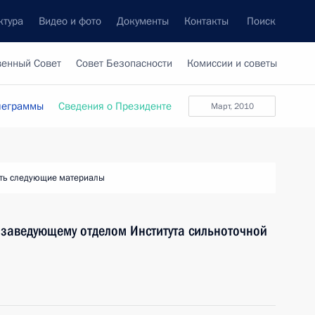
ктура
Видео и фото
Документы
Контакты
Поиск
венный Совет
Совет Безопасности
Комиссии и советы
леграммы
Сведения о Президенте
март, 2010
ть следующие материалы
, заведующему отделом Института сильноточной