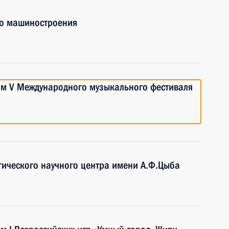
го машиностроения
ям V Международного музыкального фестиваля
гического научного центра имени А.Ф.Цыба