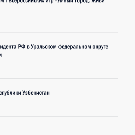
м I Всероссийских игр «Умный город. Живи
идента РФ в Уральском федеральном округе
м
спублики Узбекистан