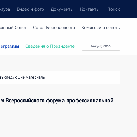
ктура
Видео и фото
Документы
Контакты
Поиск
венный Совет
Совет Безопасности
Комиссии и советы
леграммы
Сведения о Президенте
август, 2022
ть следующие материалы
тям Всероссийского форума профессиональной