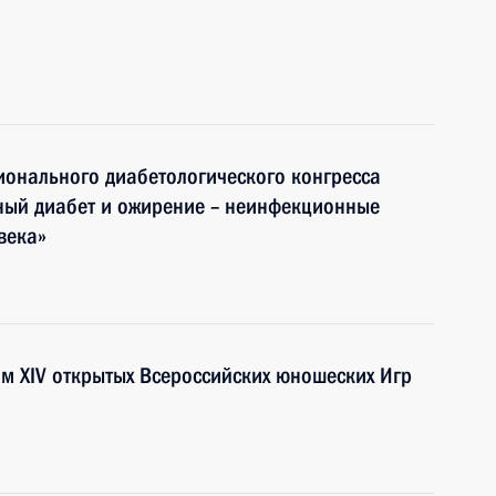
ационального диабетологического конгресса
ный диабет и ожирение – неинфекционные
века»
ям XIV открытых Всероссийских юношеских Игр