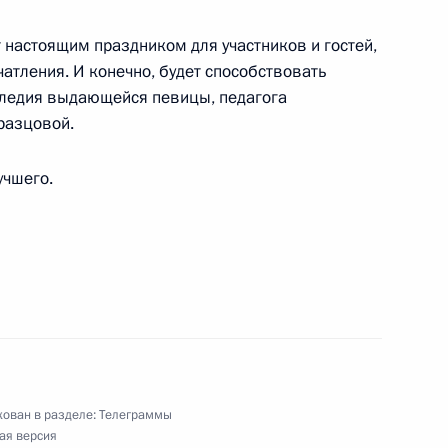
йственного комплекса России, любителям
 настоящим праздником для участников и гостей,
атления. И конечно, будет способствовать
следия выдающейся певицы, педагога
разцовой.
учшего.
ссия и мир: тренды здорового долголетия»
ям Всероссийского семейного туристского
ие»
ован в разделе:
Телеграммы
ая версия