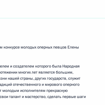
 народной артистке России
ом конкурсе молодых оперных певцов Елены
ообществ молодых специалистов «Форсаж»
телем и создателем которого была Народная
ротяжении многих лет является большим,
ни нашей страны, других государств, служит
ям Летнего музыкального фестиваля Дениса
адиций отечественного и мирового оперного
яет молодым исполнителям прекрасную
свои талант и мастерство, сделать первые шаги