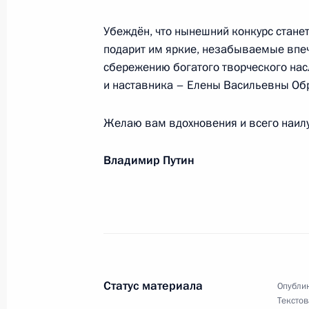
Работникам и ветеранам рыбохозя
Убеждён, что нынешний конкурс станет
рыбной ловли
подарит им яркие, незабываемые впеч
сбережению богатого творческого на
12 июля 2026 года, 12:00
и наставника – Елены Васильевны Об
Желаю вам вдохновения и всего наил
Участникам и гостям II Форума «Ро
Владимир Путин
10 июля 2026 года, 14:30
Участникам, организаторам и гост
фестиваля «Больше, чем путешеств
9 июля 2026 года, 21:30
Статус материала
Опублик
Текстов