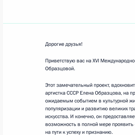
Диане Вишнёвой, артистке балета,
13 июля 2026 года, 12:00
Дорогие друзья!
Приветствую вас на XVI Международн
Участникам и гостям XVI Форума с
Образцовой.
13 июля 2026 года, 09:00
Этот замечательный проект, вдохнови
артистка СССР Елена Образцова, на п
ожидаемым событием в культурной жиз
Участникам, организаторам и гост
популяризации и развитию великих тр
Мацуева в Суздале
искусства. И конечно, он предоставл
12 июля 2026 года, 19:00
возможность в полной мере проявить 
на пути к успеху и признанию.