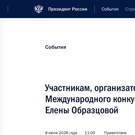
Президент России
События
Стру
Президент
Администрация
Государст
Новости
Стенограммы
Поездки
Те
События
Показа
Участникам, организат
Международного конку
Александру Ахремову, Ярославу До
Ерёмину, Ивану Пругло – сборной 
Елены Образцовой
в 56-й Международной олимпиаде 
Колумбия)
8 июля 2026 года
11:00
Приветствия
13 июля 2026 года, 21:00