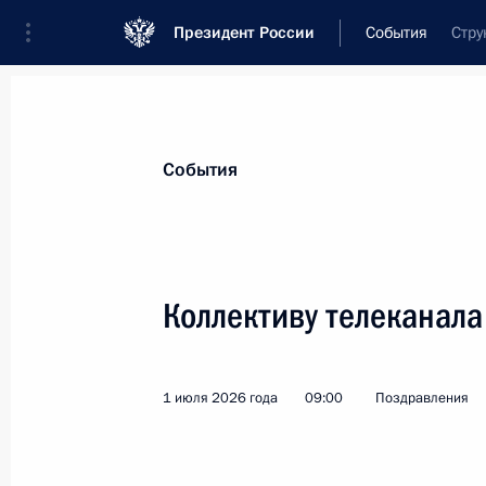
Президент России
События
Стру
Президент
Администрация
Государст
Новости
Стенограммы
Поездки
Те
События
Показа
Коллективу телеканала
Диане Вишнёвой, артистке балета,
13 июля 2026 года, 12:00
1 июля 2026 года
09:00
Поздравления