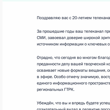
Участникам и гостям XVI Форума с
13 июля 2026 года, 09:00
Поздравляю вас с 20-летием телеканал
За прошедшие годы ваш телеканал про
Участникам, организаторам и гост
СМИ, завоевал доверие широкой зрите
Мацуева в Суздале
источником информации о ключевых со
12 июля 2026 года, 19:00
Отрадно, что сегодня во многом благо
преданности делу вашей творческой к
Работникам и ветеранам рыбохозя
осваивает новые форматы вещания, с
рыбной ловли
в эфире. Особо отмечу значимую, вос
единого информационного пространств
12 июля 2026 года, 12:00
региональных ГТРК.
Убеждён, что вы и впредь будете успе
Участникам и гостям II Форума «Ро
созидательный вклад в развитие росс