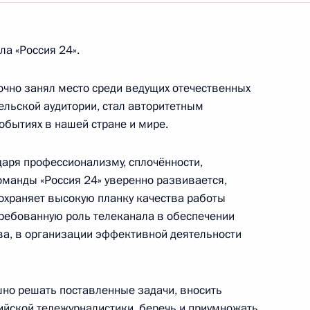
ообществ молодых специалистов «Форсаж»
а «Россия 24».
чно занял место среди ведущих отечественных
ям Летнего музыкального фестиваля Дениса
льской аудитории, стал авторитетным
бытиях в нашей стране и мире.
даря профессионализму, сплочённости,
оманды «Россия 24» уверенно развивается,
йственного комплекса России, любителям
охраняет высокую планку качества работы
требованную роль телеканала в обеспечении
а, в организации эффективной деятельности
шно решать поставленные задачи, вносить
ссия и мир: тренды здорового долголетия»
ийской тележурналистики, беречь и приумножать