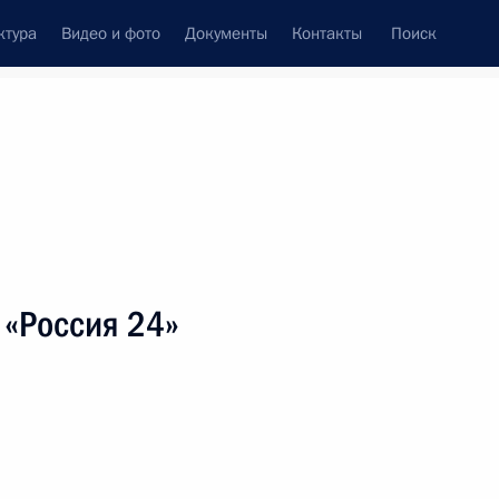
ктура
Видео и фото
Документы
Контакты
Поиск
венный Совет
Совет Безопасности
Комиссии и советы
леграммы
Сведения о Президенте
июнь, 2026
ть следующие материалы
 «Россия 24»
 народной артистке России