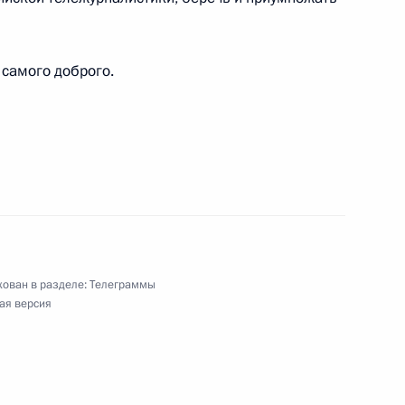
самого доброго.
ям Всероссийского семейного туристского
ие»
дебного фестиваля «Россия. Соединяя сердца»
ован в разделе:
Телеграммы
ая версия
ям XVI Международного конкурса молодых