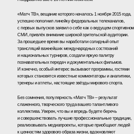
«Матч ТВ», вещание которого началось 1 ноября 2015 года,
успешно пополнил линейку федеральных телеканалов,
с первых выпусков заявил о себе как о ведущем спортивно
СМИ, привлёк внимание широкой зрительской аудитории.
За прошедшее время вы наработали солидный опыт
трансляций важнейших международных состязаний
и национальных турниров, создали яркую палитру
познавательных передач и документальных фильмов.
И конечно, особый интерес вызывают программы, гостями
которых становятся известные комментаторы и аналитики,
тренеры и атлеты, настоящие звёзды мирового спорта.
Без сомнения, популярность «Матч ТВ» – результат
слаженного, творческого труда вашего талантливого
коллектива. Уверен, что вы и впредь будете беречь
и совершенствовать лучшие профессиональные традиции,
реализовывать медиапроекты, которые приобщают людей
к ценностям здорового образа жизни, вдохновляют