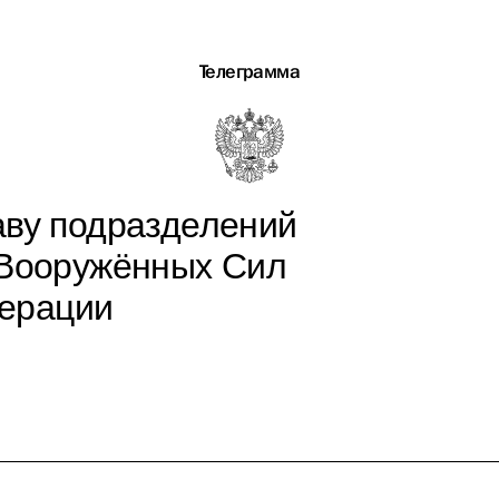
Телеграмма
аву подразделений
 Вооружённых Сил
дерации