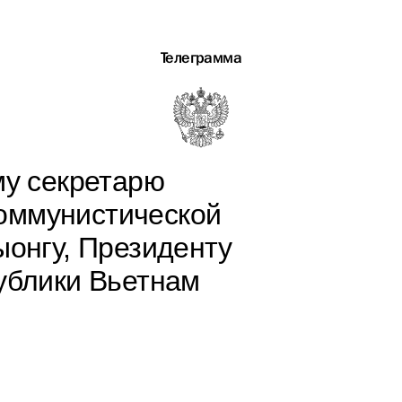
Телеграмма
му секретарю
оммунистической
ыонгу, Президенту
ублики Вьетнам