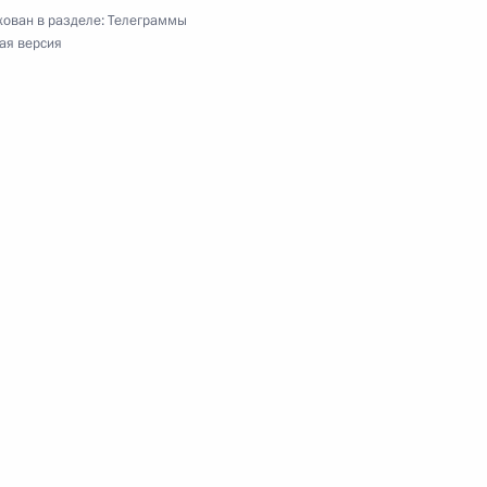
ован в разделе:
Телеграммы
ая версия
ям Всероссийского форума финно-угорских
о общественного движения «Ассоциация финно-
 артистке России
ям Всероссийского форума развития