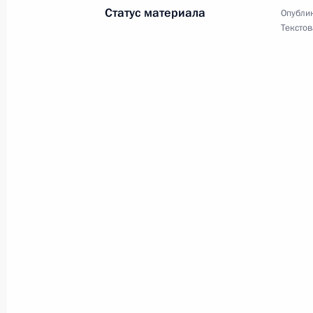
Статус материала
Опублик
Текстов
Участникам, организаторам и гост
народов и съезда Общероссийског
угорских народов»
10 сентября 2025 года, 11:00
Ларисе Долиной, певице, народной
10 сентября 2025 года, 10:30
Участникам, организаторам и гост
гражданского общества «Добрино»
10 сентября 2025 года, 08:15