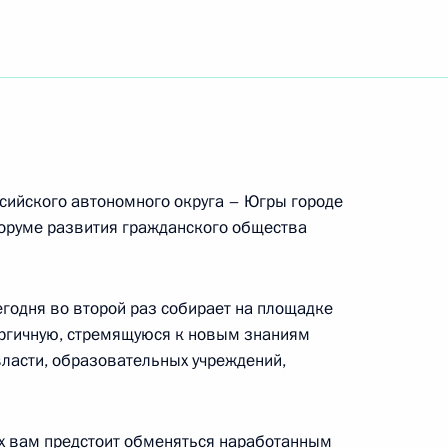
1-го гвардейского инженерно-сапёрного полка
ната мира по спортивной борьбе 2025 года
иях по вольной борьбе в весовой категории
сийского автономного округа – Югры городе
оруме развития гражданского общества
сегодня во второй раз собирает на площадке
и охраны труда
ергичную, стремящуюся к новым знаниям
ласти, образовательных учреждений,
ам Международных спортивных игр святого
ях вам предстоит обменяться наработанным