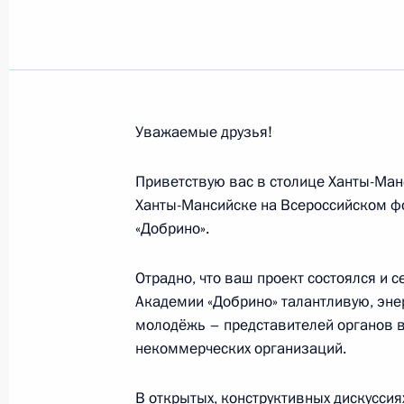
Командованию и личному составу 3
15 сентября 2025 года, 15:30
Завуру Угуеву, победителю чемпио
Уважаемые друзья!
в Загребе (Хорватия) в соревнован
до 61 кг
Приветствую вас в столице Ханты-Ман
15 сентября 2025 года, 12:00
Ханты-Мансийске на Всероссийском ф
«Добрино».
Отрадно, что ваш проект состоялся и 
Участникам X Всероссийской недел
Академии «Добрино» талантливую, эн
15 сентября 2025 года, 11:00
молодёжь – представителей органов в
некоммерческих организаций.
Участникам, гостям и организатор
В открытых, конструктивных дискусси