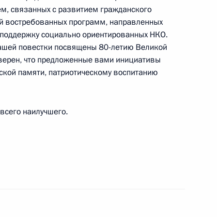
вского
ем, связанных с развитием гражданского
ей востребованных программ, направленных
 поддержку социально ориентированных НКО.
вашей повестки посвящены 80-летию Великой
Уверен, что предложенные вами инициативы
тям шестого Форума социальных инноваций
ской памяти, патриотическому воспитанию
грузка»
всего наилучшего.
ям финального этапа Всероссийских
ожаный мяч – Школьная футбольная лига»
к 80-й годовщине Победы в Великой