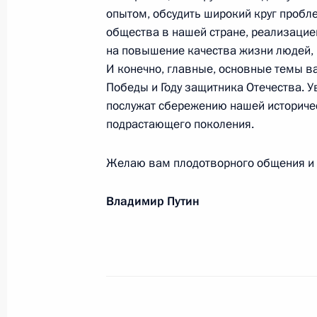
благоверного князя Александра Не
опытом, обсудить широкий круг пробл
общества в нашей стране, реализаци
11 сентября 2025 года, 18:00
на повышение качества жизни людей,
И конечно, главные, основные темы 
Победы и Году защитника Отечества. 
Участникам, организаторам и гос
послужат сбережению нашей историче
регионов «Демография 2.0. Переза
подрастающего поколения.
11 сентября 2025 года, 12:00
Желаю вам плодотворного общения и 
Владимир Путин
Организаторам, участникам и гост
соревнований по мини-футболу «К
сезона–2024/2025, приуроченных 
Отечественной войне
11 сентября 2025 года, 10:30