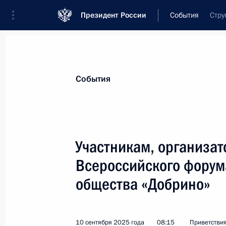
Президент России
События
Стру
Президент
Администрация
Государст
Новости
Стенограммы
Поездки
Те
События
Показа
Участникам, организат
Всероссийского форум
Командованию и личному составу 9
общества «Добрино»
15 сентября 2025 года, 15:40
10 сентября 2025 года
08:15
Приветстви