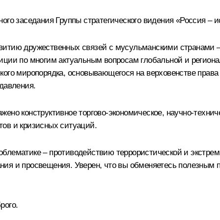
ного заседания Группы стратегического видения «Россия – 
итию дружественных связей с мусульманскими странами – ка
иции по многим актуальным вопросам глобальной и региона
кого миропорядка, основывающегося на верховенстве прав
 давления.
ено конструктивное торгово-экономическое, научно-техниче
тов и кризисных ситуаций.
блематике – противодействию террористической и экстреми
ния и просвещения. Уверен, что вы обменяетесь полезным 
рого.