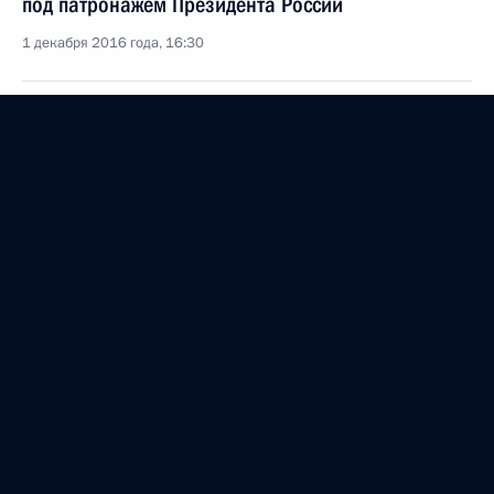
под патронажем Президента России
1 декабря 2016 года, 16:30
26 ноября 2016 года, суббота
Рабочее совещание по подготовке заседания
Совета по развитию физической культуры
и спорта
26 ноября 2016 года, 12:45
Казань
25 ноября 2016 года, пятница
Заседание Совета по стратегическому развитию
и приоритетным проектам
25 ноября 2016 года, 14:45