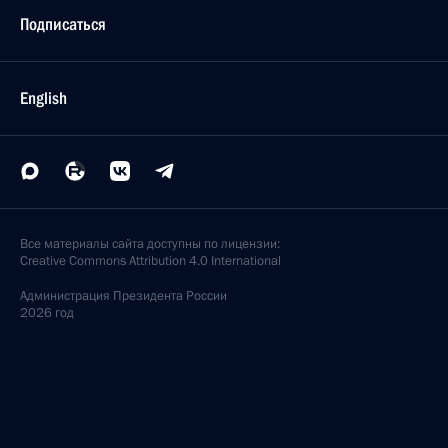
Совместное заседание Комиссии
по противодействию попыткам фальсификации
истории в ущерб интересам России
и Межведомственной комиссии по защите
государственной тайны
7 сентября 2010 года, 12:30
Москва, Кремль
Утверждены новые составы Совета и президиума
Совета по науке, технологиям и образованию
7 сентября 2010 года, 09:00
3 сентября 2010 года, пятница
С 1 сентября начат приём документов