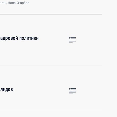
асть, Ново-Огарёво
кадровой политики
алидов