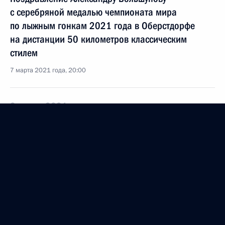
с серебряной медалью чемпионата мира
по лыжным гонкам 2021 года в Оберстдорфе
на дистанции 50 километров классическим
стилем
7 марта 2021 года, 20:00
2 марта 2021 года, вторник
Поздравление Софии Надыршиной с победой
на чемпионате мира по сноуборду 2021 года
в Рогле в параллельном слаломе
2 марта 2021 года, 23:00
1 марта 2021 года, понедельник