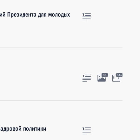
ий Президента для молодых
36
51м
кадровой политики