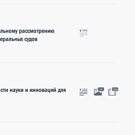
ельному рассмотрению
деральных судов
сти науки и инноваций для
13
18м