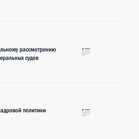
ельному рассмотрению
деральных судов
кадровой политики