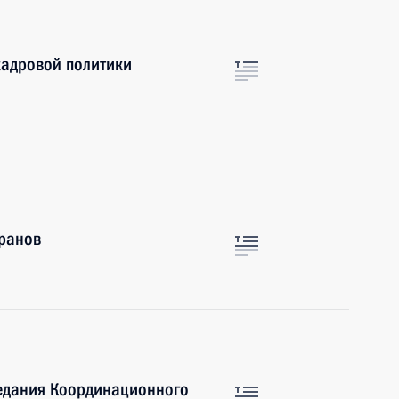
кадровой политики
еранов
седания Координационного