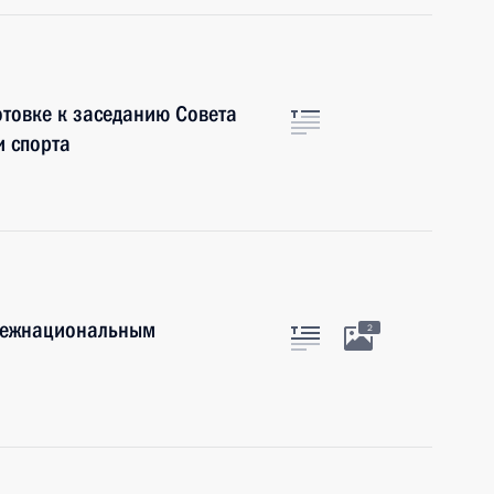
отовке к заседанию Совета
и спорта
 межнациональным
2