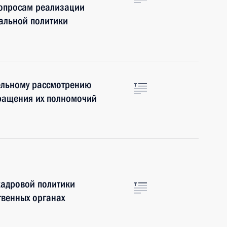
опросам реализации
альной политики
ельному рассмотрению
кращения их полномочий
кадровой политики
твенных органах