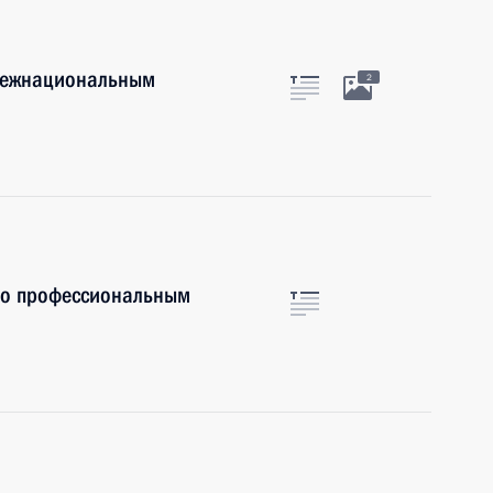
 межнациональным
2
по профессиональным