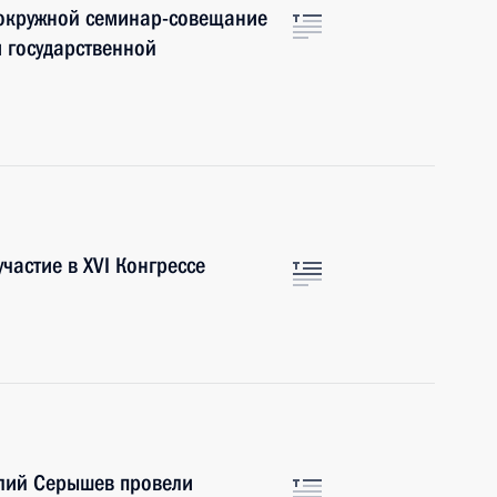
окружной семинар-совещание
 государственной
астие в XVI Конгрессе
лий Серышев провели