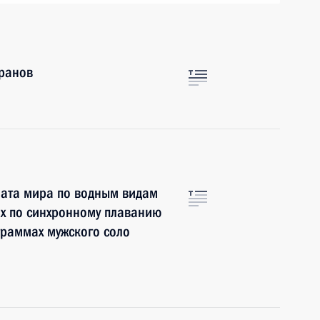
еранов
ата мира по водным видам
ях по синхронному плаванию
граммах мужского соло