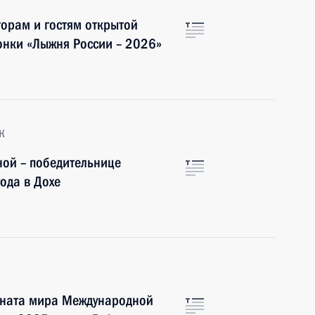
торам и гостям открытой
онки «Лыжня России – 2026»
к
ной – победительнице
ода в Дохе
оната мира Международной