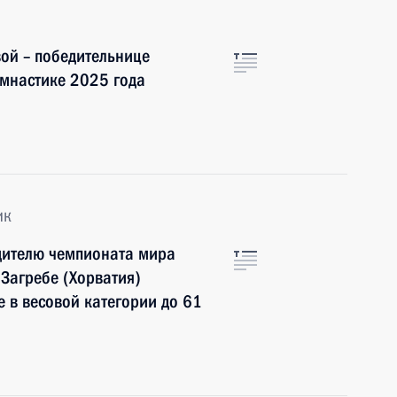
ой – победительнице
имнастике 2025 года
ик
едителю чемпионата мира
 Загребе (Хорватия)
е в весовой категории до 61