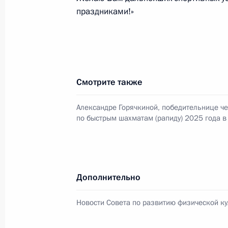
29 марта 2026 года, 09:00
праздниками!»
16 марта, понедельник
Поздравление Алексею Бугаеву с по
Смотрите также
Паралимпийских зимних играх
16 марта 2026 года, 19:15
Александре Горячкиной, победительнице ч
по быстрым шахматам (рапиду) 2025 года в 
11 марта, среда
Поздравление Ивану Голубкову с п
Дополнительно
зимних играх
Новости Совета по развитию физической ку
11 марта 2026 года, 14:55