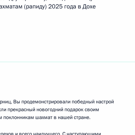
хматам (рапиду) 2025 года в Дохе
одного дня шахмат
е и развитию самбо в России
ерниц, Вы продемонстрировали победный настрой
сли прекрасный новогодний подарок своим
ем поклонникам шахмат в нашей стране.
ету России
пехов и всего наилучшего. С наступающими