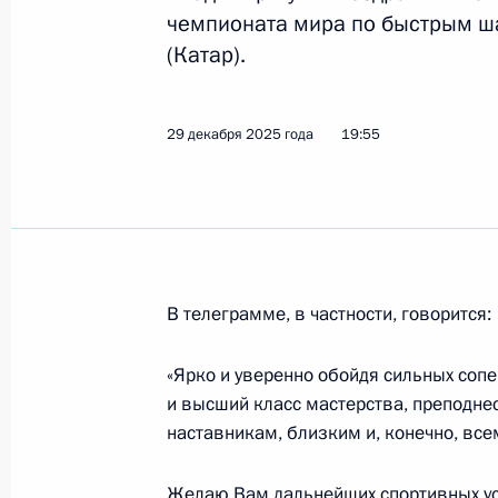
чемпионата мира по быстрым ша
20 июля, понедельник
(Катар).
Поздравление по случаю Междунар
29 декабря 2025 года
19:55
20 июля 2026 года, 10:00
12 мая, вторник
Распоряжение о мерах по поддержк
В телеграмме, в частности, говорится:
12 мая 2026 года, 18:10
«Ярко и уверенно обойдя сильных соп
и высший класс мастерства, преподне
29 марта, воскресенье
наставникам, близким и, конечно, вс
Поздравление Олимпийскому комит
Желаю Вам дальнейших спортивных ус