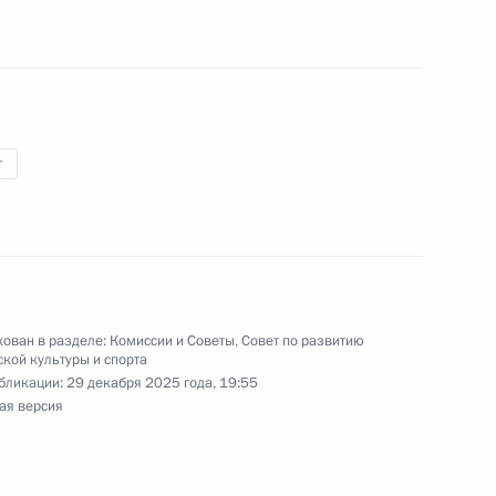
победой на XIV
т
й с победой на XIV
ован в разделе:
Комиссии и Советы
,
Совет по развитию
кой культуры и спорта
бликации:
29 декабря 2025 года, 19:55
ая версия