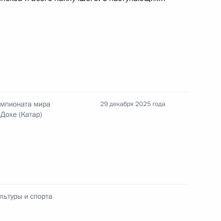
бедой на XIV
емпионата мира
29 декабря 2025 года
Дохе (Катар)
обедой на XIV Паралимпийских
льтуры и спорта