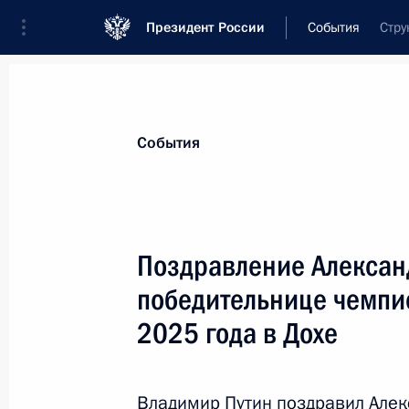
Президент России
События
Стру
Президент
Администрация
Государст
Новости
Сведения о комиссиях и совет
События
Отдельная комиссия или совет
Совет по развитию физической культуры
Поздравление Алексан
победительнице чемпи
2025 года в Дохе
Совет по развитию физической 
Владимир Путин поздравил Алек