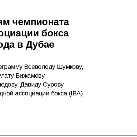
ям чемпионата
оциации бокса
ода в Дубае
еграмму Всеволоду Шумкову,
улату Бижамову,
едову, Давиду Сурову –
ной ассоциации бокса (IBА)