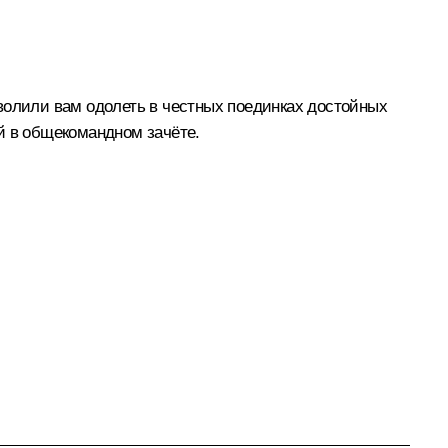
волили вам одолеть в честных поединках достойных
й в общекомандном зачёте.