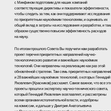
с Минфином подготовим для наших компаний
соответствующие директивы и показатели эффективности,
чтобы следить за тем, как они поддерживают исследования
по приоритетным наукоёмким технологиям, и оценивать их
общий вклад в затраты на исследования и разработки, и так
образом существенно повысим эффективность расходов
на науку.
По итогам прошлого Совета Вы поручили нам разработать
проект перечня приоритетных направлений научно-
технологического развития и важнейших наукоёмких
технологий. Они направлены на реализацию как раз этой
обновлённой стратегии. Там семь приоритетных направлени
и 28 важнейших наукоёмких технологий, о которых Геннадий
Яковлевич [Красников] расскажет. Самое важное, что все эт
проекты прошли и экспертизу научно-технического совета,
который Геннадий Яковлевич возглавляет, и рассмотрены
всеми органами исполнительной власти, и одобрены
на комиссии, и дальше у Дмитрия Анатольевича