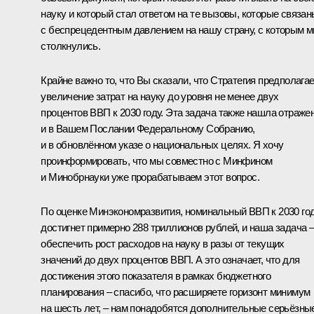
науку и который стал ответом на те вызовы, которые связан
с беспрецедентным давлением на нашу страну, с которым 
столкнулись.
Крайне важно то, что Вы сказали, что Стратегия предполага
увеличение затрат на науку до уровня не менее двух
процентов ВВП к 2030 году. Эта задача также нашла отраже
и в Вашем Послании Федеральному Собранию,
и в обновлённом указе о национальных целях. Я хочу
проинформировать, что мы совместно с Минфином
и Минобрнауки уже прорабатываем этот вопрос.
По оценке Минэкономразвития, номинальный ВВП к 2030 го
достигнет примерно 288 триллионов рублей, и наша задача 
обеспечить рост расходов на науку в разы от текущих
значений до двух процентов ВВП. А это означает, что для
достижения этого показателя в рамках бюджетного
планирования – спасибо, что расширяете горизонт минимум
на шесть лет, – нам понадобятся дополнительные серьёзны