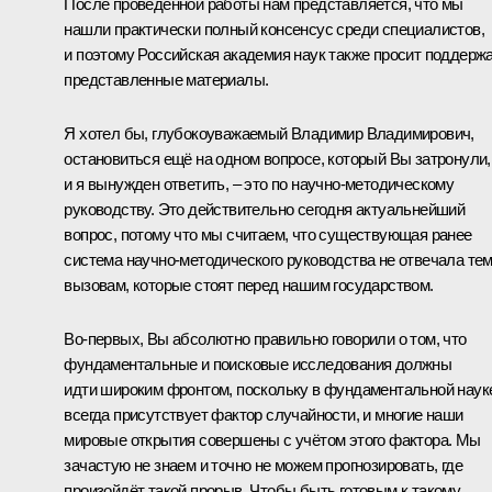
После проведённой работы нам представляется, что мы
нашли практически полный консенсус среди специалистов,
и поэтому Российская академия наук также просит поддерж
представленные материалы.
Я хотел бы, глубокоуважаемый Владимир Владимирович,
остановиться ещё на одном вопросе, который Вы затронули,
и я вынужден ответить, – это по научно-методическому
руководству. Это действительно сегодня актуальнейший
вопрос, потому что мы считаем, что существующая ранее
система научно-методического руководства не отвечала те
вызовам, которые стоят перед нашим государством.
Во-первых, Вы абсолютно правильно говорили о том, что
фундаментальные и поисковые исследования должны
идти широким фронтом, поскольку в фундаментальной наук
всегда присутствует фактор случайности, и многие наши
мировые открытия совершены с учётом этого фактора. Мы
зачастую не знаем и точно не можем прогнозировать, где
произойдёт такой прорыв. Чтобы быть готовым к такому