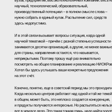
вузов, предприятий, высокотехнологичных компаний. Весь 
научный, технологический, образовательный,
производственный потенциал – в полном смысле слова –
нужно собрать в единый кулак. Распыление сил, средств
здесь недопустимо.
И в этой связи вызывает вопросы ситуация, когда одной
научной тематикой – причём с разной степенью успешности 
занимаются десятки организаций, а другие, не менее важны
для страны, направления остаются, что называется,
неприкрытыми. Поэтому прошу ещё раз внимательно
посмотреть на общее планирование и реализацию НИОКРов
Хотел бы здесь услышать ваши конкретные предложения
на этот счёт.
Конечно, понятно, еще в советский период мы это проходили
Когда несколько центров работают над одной и той же темой
в общем, может быть, это неплохо: создается конкуренция,
и продукты получаются интересные. Но распыляться нельзя
вот в чем все дело. Это такая тонкая грань, надо найти золо