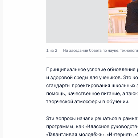
9 июня 2009 года, вторник
Объявлены имена лауреатов Госуд
Российской Федерации 2008 года
9 июня 2009 года, 12:00
Москва, Кремль
1 из 2
На заседании Совета по науке, технолог
22 октября 2008 года, среда
Принципиальное условие обновления 
Дмитрий Медведев утвердил перече
и здоровой среды для учеников. Это 
по итогам заседания Совета по нау
стандарты проектирования школьных 
и образованию 15 октября 2008 г
помощь, качественное питание, а та
творческой атмосферы в обучении.
22 октября 2008 года, 09:00
Эти вопросы начали решаться в рамка
программы, как «Классное руководство
15 октября 2008 года, среда
«Талантливая молодёжь», «Интернет», 