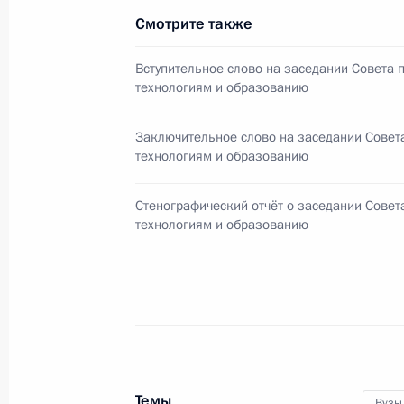
30 июля 2008 года, 17:30
Смотрите также
Вступительное слово на заседании Совета п
технологиям и образованию
12 июня 2008 года, четверг
Заключительное слово на заседании Совета
Церемония вручения Государствен
технологиям и образованию
Федерации за 2007 год
12 июня 2008 года, 13:00
Москва, Кремль
Стенографический отчёт о заседании Совета
технологиям и образованию
20 мая 2008 года, вторник
Объявлены имена лауреатов Госуд
Российской Федерации 2007 года
20 мая 2008 года, 12:00
Москва, Кремль
Темы
Вузы