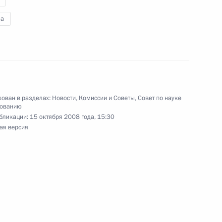
а
енно-Морского Флота
ован в разделах:
Новости
,
Комиссии и Советы
,
Совет по науке
зованию
бликации:
15 октября 2008 года, 15:30
ая версия
ные
Официальные
Правовая и
сетевые ресурсы
техническая
ссии
Президента России
информация
MAX
О портале
ВКонтакте
Об использовании