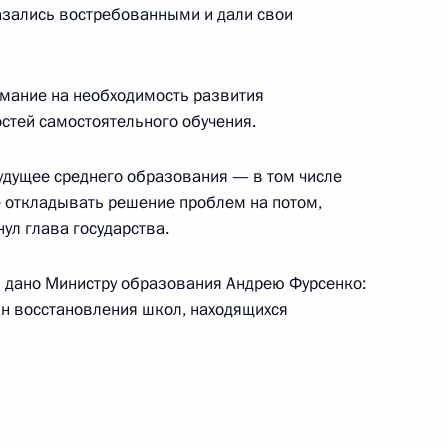
азались востребованными и дали свои
ой школы в будущем — задача
2
ь
мание на необходимость развития
стей самостоятельного обучения.
удущее среднего образования — в том числе
 откладывать решение проблем на потом,
 Совета при Президенте
ул глава государства.
ехнологиям и образованию
я дано Министру образования Андрею Фурсенко:
ан восстановления школ, находящихся
ской Федерации в области
ёных»