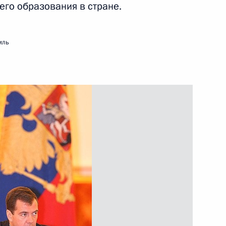
его образования в стране.
мль
твенных премий принимаются
ных премий Российской
13