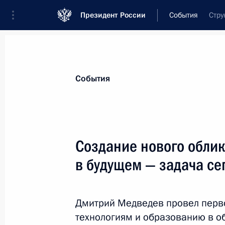
Президент России
События
Стру
Президент
Администрация
Государст
Новости
Сведения о комиссиях и совет
События
Отдельная комиссия или совет
Совет по науке и образованию
Создание нового обли
в будущем — задача се
Дмитрий Медведев провел перво
технологиям и образованию в о
Показа