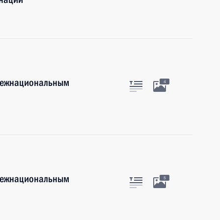
 межнациональным
4
 межнациональным
5