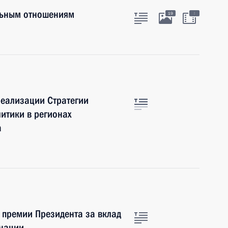
льным отношениям
:
19
еализации Стратегии
итики в регионах
а
 премии Президента за вклад
 нации