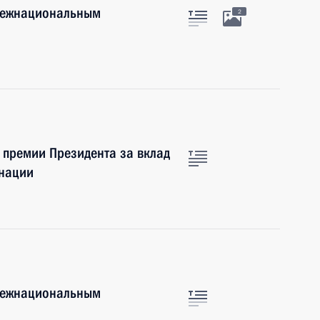
 межнациональным
2
 премии Президента за вклад
 нации
 межнациональным