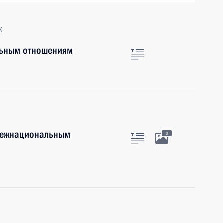
к
льным отношениям
 межнациональным
3