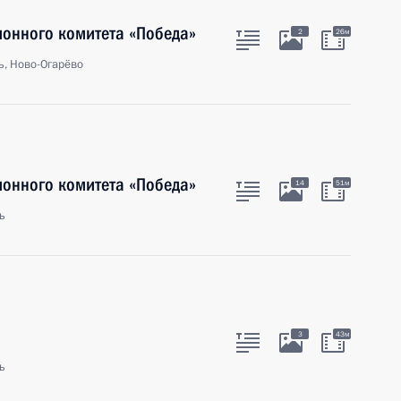
ионного комитета «Победа»
2
26м
ь, Ново-Огарёво
ионного комитета «Победа»
14
51м
ь
3
43м
ь