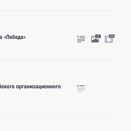
а «Победа»
6
34м
ийского организационного