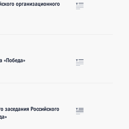
ийского организационного
а «Победа»
го заседания Российского
да»