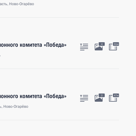
асть, Ново-Огарёво
ионного комитета «Победа»
4
31м
ь
ионного комитета «Победа»
2
47м
ь, Ново-Огарёво