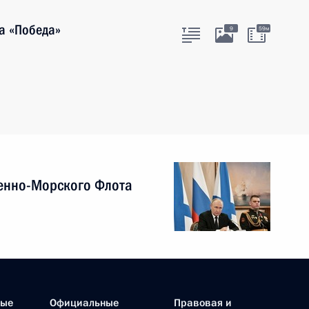
а «Победа»
9
59м
енно-Морского Флота
ные
Официальные
Правовая и