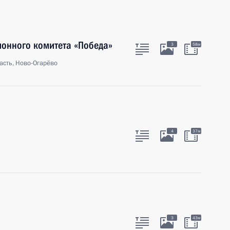
ионного комитета «Победа»
3
58м
асть, Ново-Огарёво
4
37м
3
43м