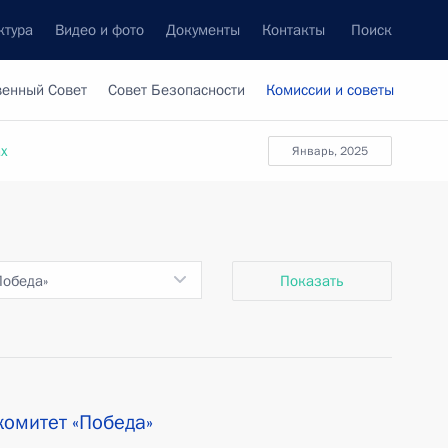
ктура
Видео и фото
Документы
Контакты
Поиск
венный Совет
Совет Безопасности
Комиссии и советы
ах
январь, 2025
Победа»
Показать
омитет «Победа»