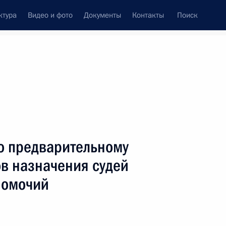
ктура
Видео и фото
Документы
Контакты
Поиск
венный Совет
Совет Безопасности
Комиссии и советы
ах
декабрь, 2025
Показать
о предварительному
в назначения судей
номочий
ть следующие материалы