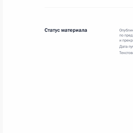
Заседание Совета по развитию гр
и правам человека
9 декабря 2025 года, 19:10
Москва, Кремль
Статус материала
Опублик
по пред
и прек
Дата пу
8 декабря 2025 года, понедельник
Текстов
Заседание Совета по стратегическ
и национальным проектам
8 декабря 2025 года, 18:05
Москва, Кремль
3 декабря 2025 года, среда
Заседание Национального совета 
квалификациям