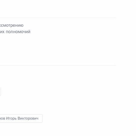
оната мира Международной
чин 2025 года в Дубае
ассмотрению
 их полномочий
 государственных премий
сти правозащитной
нов Игорь Викторович