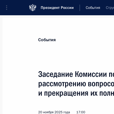
Президент России
События
Стру
Президент
Администрация
Государст
Новости
Сведения о комиссиях и совет
События
Отдельная комиссия или совет
Все комиссии и советы
Заседание Комиссии п
рассмотрению вопросо
и прекращения их пол
Показа
20 ноября 2025 года
17:00