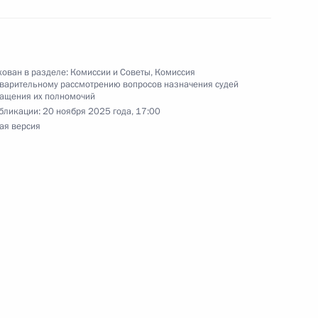
ажданского общества
:
11
ован в разделе:
Комиссии и Советы
,
Комиссия
варительному рассмотрению вопросов назначения судей
ращения их полномочий
бликации:
20 ноября 2025 года, 17:00
ая версия
ому развитию
:
15
по профессиональным