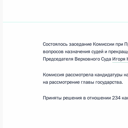
17 декабря 2025 года, среда
Заседание президиума Совета по
отношениям
Состоялось заседание Комиссии при 
17 декабря 2025 года, 16:00
вопросов назначения судей и прекращ
Председателя Верховного Суда
Игоря 
16 декабря 2025 года, вторник
Комиссия рассмотрела кандидатуры на
на рассмотрение главы государства.
Заседание Комиссии по вопросам г
и резерва управленческих кадров
Приняты решения в отношении 234 кан
16 декабря 2025 года, 18:20